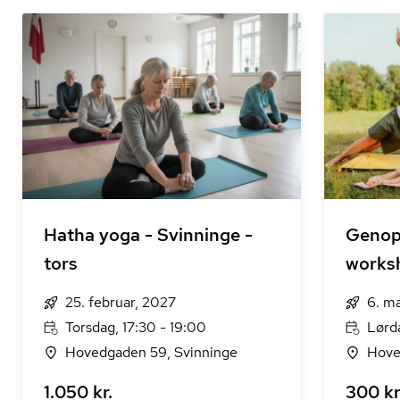
Hatha yoga - Svinninge -
Genop
tors
works
25. februar, 2027
6. m
Torsdag, 17:30 - 19:00
Lørda
Hovedgaden 59, Svinninge
Hove
1.050 kr.
300 kr