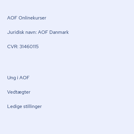
AOF Onlinekurser
Juridisk navn: AOF Danmark
CVR: 31460115
Ung i AOF
Vedtægter
Ledige stillinger