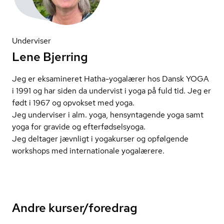
Underviser
Lene Bjerring
Jeg er eksamineret Hatha-yogalærer hos Dansk YOGA
i 1991 og har siden da undervist i yoga på fuld tid. Jeg er
født i 1967 og opvokset med yoga.
Jeg underviser i alm. yoga, hensyntagende yoga samt
yoga for gravide og ef­ter­fød­sel­sy­o­ga.
Jeg deltager jævnligt i yogakurser og opfølgende
workshops med internationale yogalærere.
Andre kurser/foredrag