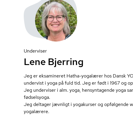
Underviser
Lene Bjerring
Jeg er eksamineret Hatha-yogalærer hos Dansk YOG
undervist i yoga på fuld tid. Jeg er født i 1967 og 
Jeg underviser i alm. yoga, hensyntagende yoga sam
fød­sel­sy­o­ga.
Jeg deltager jævnligt i yogakurser og opfølgende 
yogalærere.