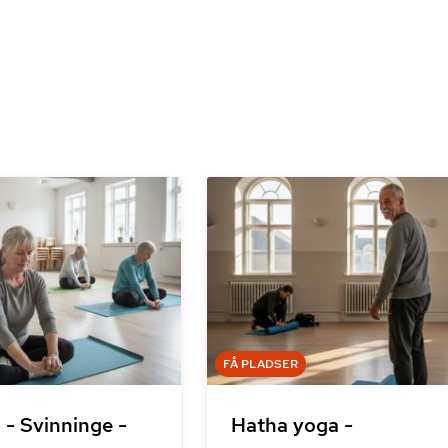
FÅ PLADSER
 - Svinninge -
Hatha yoga -