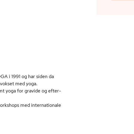
A i 1991 og har siden da
opvokset med yoga.
t yoga for gravide og ef­ter­
workshops med internationale