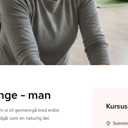
inge - man
Kursus
om vi vil gennemgå med enkle
dgår som en naturlig del.
Svinni