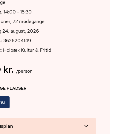
nge
 14:00 - 15:30
tioner, 22 mødegange
 24. august, 2026
r.: 3626204149
: Holbæk Kultur & Fritid
 kr.
/person
IGE PLADSER
 nu
usplan