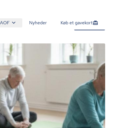
 AOF
Nyheder
Køb et gavekort
1.450 kr.
Tilmeld nu
/person