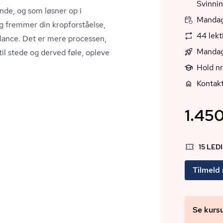
Svinni
nde, og som løsner op i
Mandag,
g fremmer din kropforståelse,
44 lek
balance. Det er mere processen,
Mandag
til stede og derved føle, opleve
Hold n
Kontakt
1.450
15 LED
Tilmeld
Se kurs