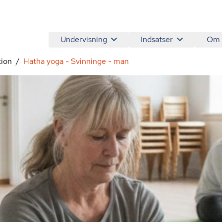
Undervisning
Indsatser
Om
tion
Hatha yoga - Svinninge - man