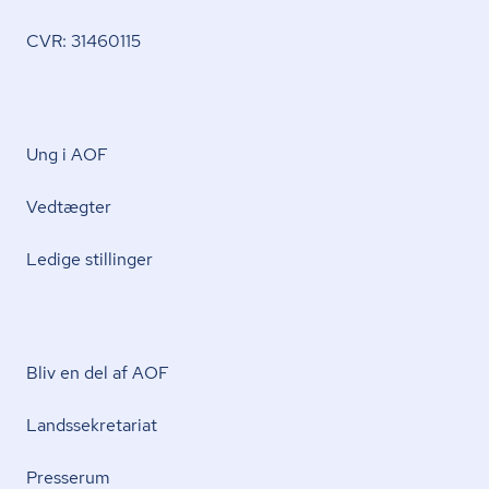
CVR: 31460115
Ung i AOF
Vedtægter
Ledige stillinger
Bliv en del af AOF
Lands­se­kre­ta­ri­at
Presserum