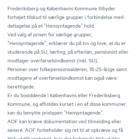
Frederiksberg og Københavns Kommune tilbyder
forhøjet tilskud til særlige grupper i forbindelse med
deltagelse på et "Hensyntagende" hold.
Ved valg af prisen for særlige grupper,
"Hensyntagende", erklærer du på tro og love, at du er
studerende på SU, lærling, på efterløn, pensionist eller
modtager over­før­sels­ind­komst (inkl. SU).
Personer over fol­ke­pen­sions­al­de­ren, 18-25-årige samt
modtagere af over­før­sels­ind­komst kan også være
berettigede.
Er du bosiddende i Københavns eller Frederiksberg
Kommune, og afholdes kurset i en af disse kommuner,
kan du benytte pristypen "Hensyntagende".
AOF kan kræve dokumentation ved tilmelding eller
senere. AOF forbeholder sig ret til at opkræve og få
tilskud tilbagebetalt, hvis det forhøjede tilskud ikke