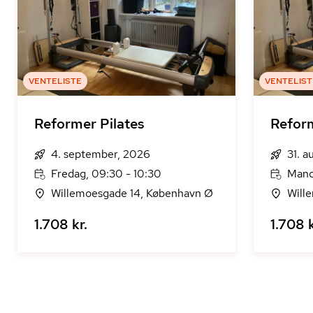
VENTELISTE
VENTELIST
Reformer Pilates
Reform
4. september, 2026
31. a
Fredag, 09:30 - 10:30
Manda
Willemoesgade 14, København Ø
Will
1.708 kr.
1.708 k