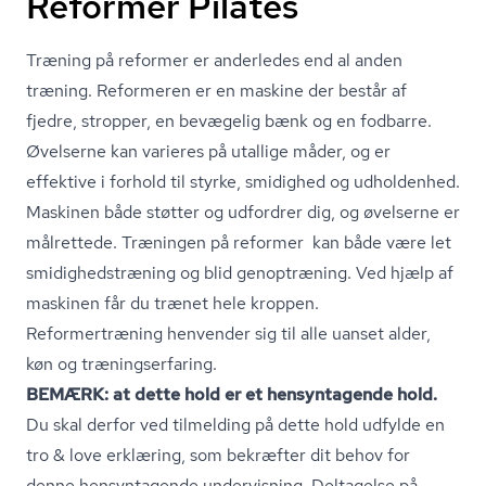
Reformer Pilates
Træning på reformer er anderledes end al anden
træning. Reformeren er en maskine der består af
fjedre, stropper, en bevægelig bænk og en fodbarre.
Øvelserne kan varieres på utallige måder, og er
effektive i forhold til styrke, smidighed og udholdenhed.
Maskinen både støtter og udfordrer dig, og øvelserne er
målrettede. Træningen på reformer kan både være let
smi­dig­heds­træ­ning og blid genoptræning. Ved hjælp af
maskinen får du trænet hele kroppen.
Re­for­mer­træ­ning henvender sig til alle uanset alder,
køn og træ­ning­ser­fa­ring.
BEMÆRK: at dette hold er et hensyntagende hold.
Du skal derfor ved tilmelding på dette hold udfylde en
tro & love erklæring, som bekræfter dit behov for
denne hensyntagende undervisning. Deltagelse på