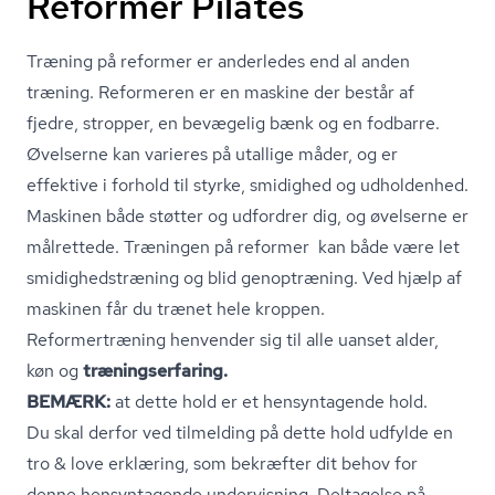
Reformer Pilates
Træning på reformer er anderledes end al anden
træning. Reformeren er en maskine der består af
fjedre, stropper, en bevægelig bænk og en fodbarre.
Øvelserne kan varieres på utallige måder, og er
effektive i forhold til styrke, smidighed og udholdenhed.
Maskinen både støtter og udfordrer dig, og øvelserne er
målrettede. Træningen på reformer kan både være let
smi­dig­heds­træ­ning og blid genoptræning. Ved hjælp af
maskinen får du trænet hele kroppen.
Re­for­mer­træ­ning henvender sig til alle uanset alder,
køn og
træ­ning­ser­fa­ring.
BEMÆRK:
at dette hold er et hensyntagende hold.
Du skal derfor ved tilmelding på dette hold udfylde en
tro & love erklæring, som bekræfter dit behov for
denne hensyntagende undervisning. Deltagelse på