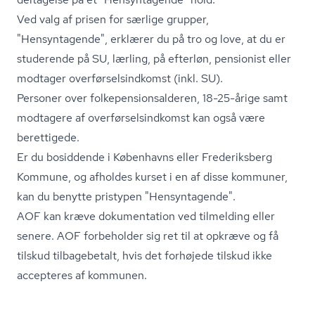
Ved valg af prisen for særlige grupper,
"Hensyntagende", erklærer du på tro og love, at du er
studerende på SU, lærling, på efterløn, pensionist eller
modtager over­før­sels­ind­komst (inkl. SU).
Personer over fol­ke­pen­sions­al­de­ren, 18-25-årige samt
modtagere af over­før­sels­ind­komst kan også være
berettigede.
Er du bosiddende i Københavns eller Frederiksberg
Kommune, og afholdes kurset i en af disse kommuner,
kan du benytte pristypen "Hensyntagende".
AOF kan kræve dokumentation ved tilmelding eller
senere. AOF forbeholder sig ret til at opkræve og få
tilskud tilbagebetalt, hvis det forhøjede tilskud ikke
accepteres af kommunen.