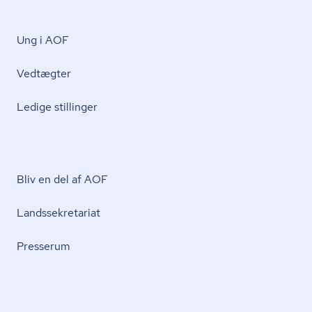
Ung i AOF
Vedtægter
Ledige stillinger
Bliv en del af AOF
Lands­se­kre­ta­ri­at
Presserum