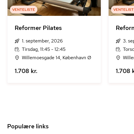
VENTELISTE
VENTELIST
Reformer Pilates
Reform
1. september, 2026
3. s
Tirsdag, 11:45 - 12:45
Torsd
Willemoesgade 14, København Ø
Will
1.708 kr.
1.708 k
Populære links