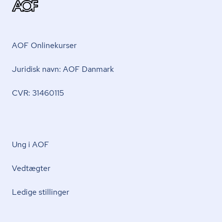
AOF Onlinekurser
Juridisk navn: AOF Danmark
CVR: 31460115
Ung i AOF
Vedtægter
Ledige stillinger