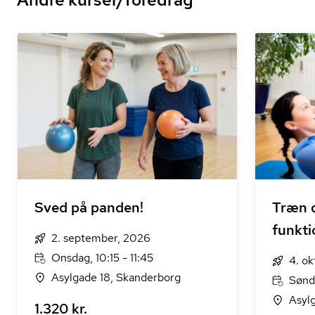
Sved på panden!
Træn d
funkti
2. september, 2026
Onsdag, 10:15 - 11:45
4. o
Asylgade 18, Skanderborg
Sønd
Asyl
1.320 kr.