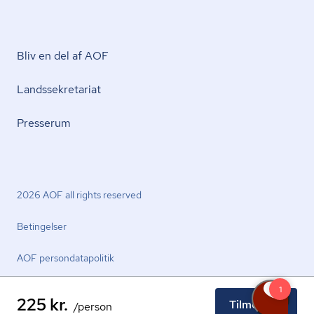
Bliv en del af AOF
Lands­se­kre­ta­ri­at
Presserum
2026 AOF all rights reserved
Betingelser
AOF per­son­da­ta­po­li­tik
225 kr.
Tilmeld nu
/person
facebook.com
youtube.com
linkedin.com
instagram.com