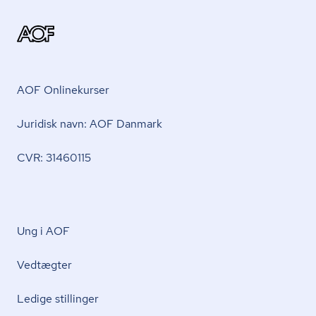
AOF Onlinekurser
Juridisk navn: AOF Danmark
CVR: 31460115
Ung i AOF
Vedtægter
Ledige stillinger