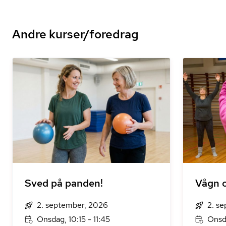
Andre kurser/foredrag
Sved på panden!
Vågn o
2. september, 2026
2. s
Onsdag, 10:15 - 11:45
Onsd