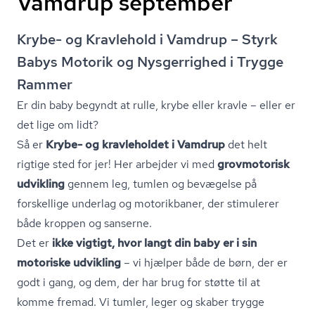
Vamdrup september
Krybe- og Kravlehold i Vamdrup – Styrk
Babys Motorik og Nysgerrighed i Trygge
Rammer
Er din baby begyndt at rulle, krybe eller kravle – eller er
det lige om lidt?
Så er
Krybe- og kravleholdet i Vamdrup
det helt
rigtige sted for jer! Her arbejder vi med
grovmotorisk
udvikling
gennem leg, tumlen og bevægelse på
forskellige underlag og motorikbaner, der stimulerer
både kroppen og sanserne.
Det er
ikke vigtigt, hvor langt din baby er i sin
motoriske udvikling
– vi hjælper både de børn, der er
godt i gang, og dem, der har brug for støtte til at
komme fremad. Vi tumler, leger og skaber trygge