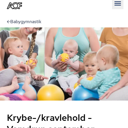
Åben
Babygymnastik
Krybe-/kravlehold -