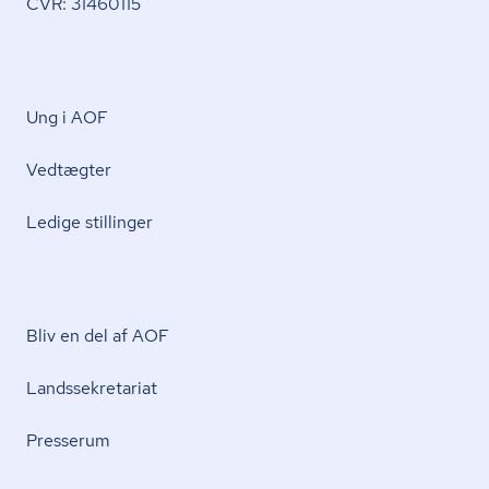
CVR: 31460115
Ung i AOF
Vedtægter
Ledige stillinger
Bliv en del af AOF
Lands­se­kre­ta­ri­at
Presserum