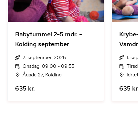
Babytummel 2-5 mdr. -
Krybe-
Kolding september
Vamdr
2. september, 2026
1. s
Onsdag, 09:00 - 09:55
Tirs
Ågade 27, Kolding
Idræ
635 kr.
635 kr