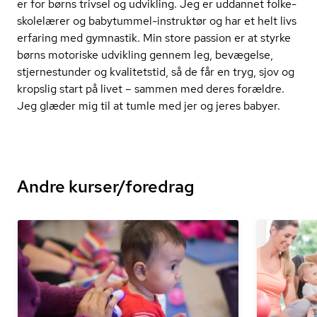
er for børns trivsel og udvikling. Jeg er uddannet fol­ke­
sko­le­læ­rer og babytummel-instruktør og har et helt livs
erfaring med gymnastik. Min store passion er at styrke
børns motoriske udvikling gennem leg, bevægelse,
stjernestunder og kvalitetstid, så de får en tryg, sjov og
kropslig start på livet – sammen med deres forældre.
Jeg glæder mig til at tumle med jer og jeres babyer.
Andre kurser/foredrag