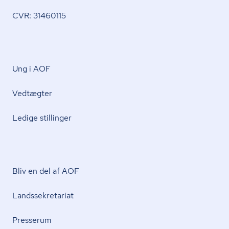
CVR: 31460115
Ung i AOF
Vedtægter
Ledige stillinger
Bliv en del af AOF
Lands­se­kre­ta­ri­at
Presserum