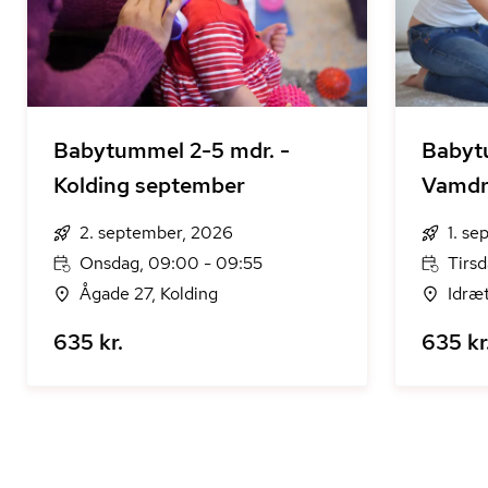
Babytummel 2-5 mdr. -
Babyt
Kolding september
Vamdr
2. september, 2026
1. s
Onsdag, 09:00 - 09:55
Tirsd
Ågade 27, Kolding
Idræ
635 kr.
635 kr