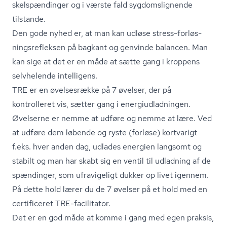
skel­spæn­din­ger og i værste fald syg­doms­lig­nen­de
tilstande.
Den gode nyhed er, at man kan udløse stress-for­løs­
nings­re­flek­sen på bagkant og genvinde balancen. Man
kan sige at det er en måde at sætte gang i kroppens
selvhelende intelligens.
TRE er en øvelsesrække på 7 øvelser, der på
kontrolleret vis, sætter gang i ener­gi­ud­lad­nin­gen.
Øvelserne er nemme at udføre og nemme at lære. Ved
at udføre dem løbende og ryste (forløse) kortvarigt
f.eks. hver anden dag, udlades energien langsomt og
stabilt og man har skabt sig en ventil til udladning af de
spændinger, som ufravigeligt dukker op livet igennem.
På dette hold lærer du de 7 øvelser på et hold med en
certificeret TRE-facilitator.
Det er en god måde at komme i gang med egen praksis,