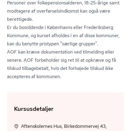
Personer over fol­ke­pen­sions­al­de­ren, 18-25-årige samt
modtagere af over­før­sels­ind­komst kan også være
berettigede.
Er du bosiddende i Københavns eller Frederiksberg
Kommune, og kurset afholdes i en af disse kommuner,
kan du benytte pristypen "særlige grupper".
AOF kan kræve dokumentation ved tilmelding eller
senere. AOF forbeholder sig ret til at opkræve og få
tilskud tilbagebetalt, hvis det forhøjede tilskud ikke
accepteres af kommunen.
Kursusdetaljer
Aftenskolernes Hus, Birkedommervej 43,