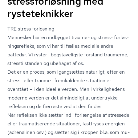
stressforløsning med
rysteteknikker
TRE stress forløsning
Mennesker har en indbygget traume- og stress- for­løs­
nings­re­fleks, som vi har til fælles med alle andre
pattedyr. Vi ryster i bogstaveligste forstand traumerne,
stres­stil­stan­den og ubehaget af os.
Det er en proces, som igangsættes naturligt, efter en
stress- eller traume- fremkaldende situation er
overstået – i den ideelle verden. Men i virkelighedens
moderne verden er det almindeligt at undertrykke
refleksen og de færreste ved at den findes.
Når refleksen ikke sætter ind i forlængelse af stressede
eller trau­ma­ti­se­ren­de situationer, fastfryses energien
(adrenalinen osv.) og sætter sig i kroppen bl.a. som mu­