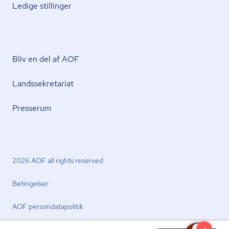
Ledige stillinger
Bliv en del af AOF
Lands­se­kre­ta­ri­at
Presserum
2026 AOF all rights reserved
Betingelser
AOF per­son­da­ta­po­li­tik