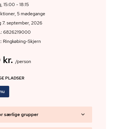
 15:00 - 18:15
ektioner, 5 mødegange
 7. september, 2026
r.: 6826219000
: Ringkøbing-Skjern
 kr.
/person
IGE PLADSER
 nu
or særlige grupper