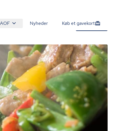
 AOF
Nyheder
Køb et gavekort
1.420 kr.
Tilmeld nu
/person