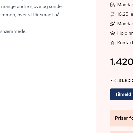
Mandag,
og mange andre sjove og sunde
16,25 l
sammen, hvor vi får smagt på
Mandag
ngs­hæm­me­de.
Hold n
Kontakt
1.420
3 LED
Tilmeld
Priser f