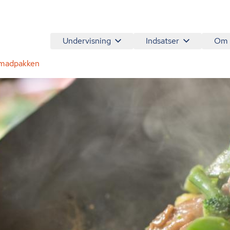
Undervisning
Indsatser
Om
l madpakken