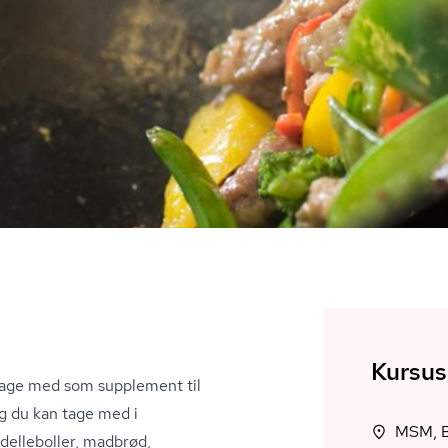
Kursus
tage med som supplement til
g du kan tage med i
el­le­bol­ler, madbrød,