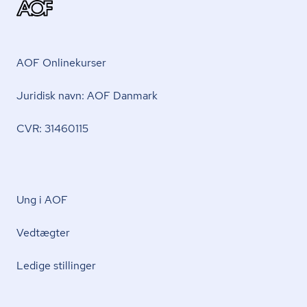
AOF Onlinekurser
Juridisk navn: AOF Danmark
CVR: 31460115
Ung i AOF
Vedtægter
Ledige stillinger