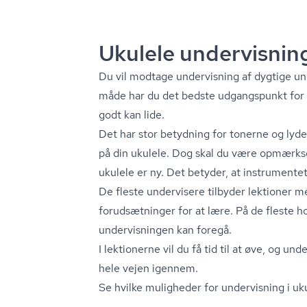
Ukulele undervisnin
Du vil modtage undervisning af dygtige un
måde har du det bedste udgangspunkt for a
godt kan lide.
Det har stor betydning for tonerne og lyden, 
på din ukulele. Dog skal du være opmærkso
ukulele er ny. Det betyder, at instrumente
De fleste undervisere tilbyder lektioner m
forudsætninger for at lære. På de fleste ho
undervisningen kan foregå.
I lektionerne vil du få tid til at øve, og und
hele vejen igennem.
Se hvilke muligheder for undervisning i ukul