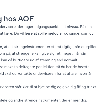
g hos AOF
dervisere, der tager udgangspunkt i dit niveau. På den
t lære. Du vil lære at spille melodier og sange, som du
at dit stren­ge­in­stru­ment er stemt rigtigt, når du spiller
m på, at strengene kan give sig ret meget, når din
t kan gå hurtigere ud af stemning end normalt.
ed maks to deltagere per lektion, så du har de bedste
ld skal du kontakte underviseren for at aftale, hvornår
erviseren står klar til at hjælpe dig og give dig fif og tricks
ele og andre stren­ge­in­stru­men­ter, der er nær dig.