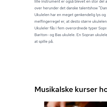
lille instrument er også blevet en stor de
over herunder det danske talentshow "Dan
Ukulelen har en meget genkendelig lys og
mel­finger­re­gel er, at desto større ukulele
Ukuleler fås i fem overordnede typer Sopr
Bariton- og Bas ukulele. En Sopran ukulele
at spille på.
Musikalske kurser h