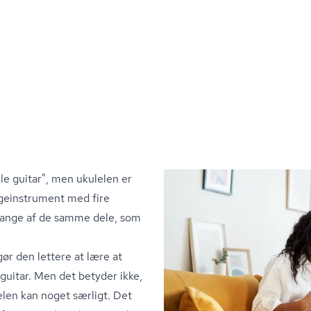
lle guitar", men ukulelen er
ge­in­stru­ment med fire
mange af de samme dele, som
ør den lettere at lære at
guitar. Men det betyder ikke,
elen kan noget særligt. Det