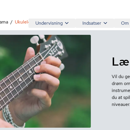
rama
Ukulele
Undervisning
Indsatser
Om
Lær
Vil du ge
drøm om 
instrume
du at spi
niveauer