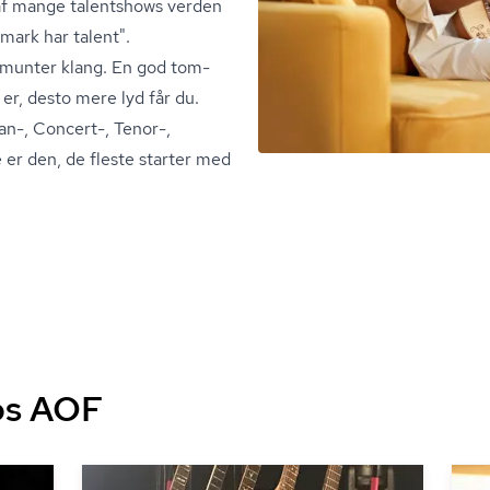
l af mange talentshows verden
mark har talent".
 munter klang. En god tom­
n er, desto mere lyd får du.
an-, Concert-, Tenor-,
 er den, de fleste starter med
os AOF