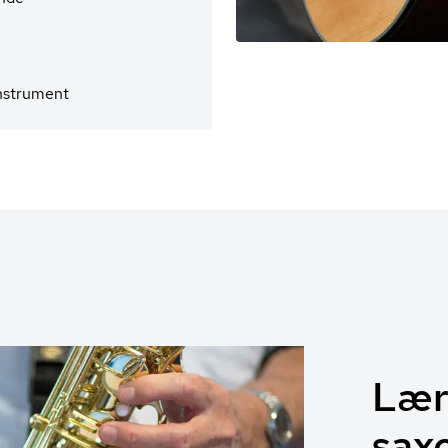
instrument
Lær 
sax