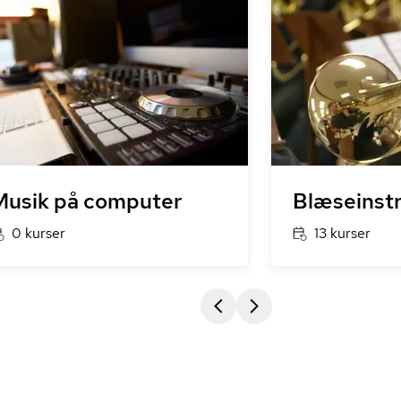
Musik på computer
Blæseinst
0 kurser
13 kurser