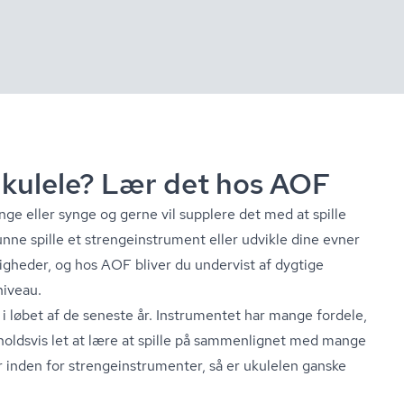
e ukulele? Lær det hos AOF
nge eller synge og gerne vil supplere det med at spille
ne spille et stren­ge­in­stru­ment eller udvikle dine evner
gheder, og hos AOF bliver du undervist af dygtige
niveau.
i løbet af de seneste år. Instrumentet har mange fordele,
forholdsvis let at lære at spille på sammenlignet med mange
nden for stren­ge­in­stru­men­ter, så er ukulelen ganske