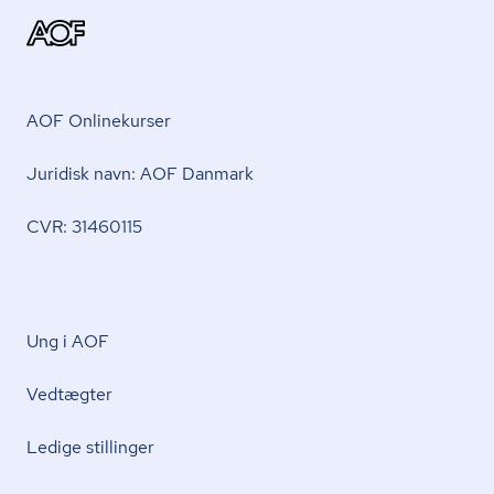
AOF Onlinekurser
Juridisk navn: AOF Danmark
CVR: 31460115
Ung i AOF
Vedtægter
Ledige stillinger