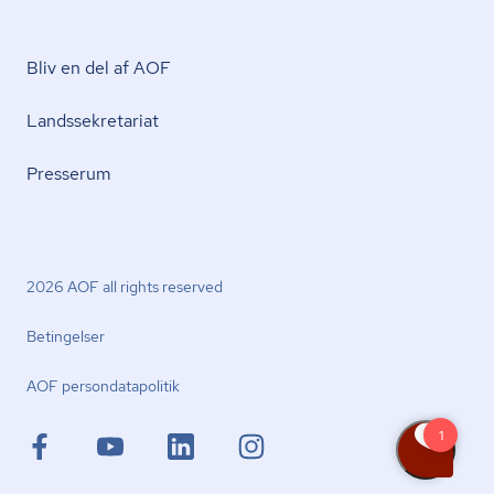
Bliv en del af AOF
Lands­se­kre­ta­ri­at
Presserum
2026 AOF all rights reserved
Betingelser
AOF per­son­da­ta­po­li­tik
facebook.com
youtube.com
linkedin.com
instagram.com