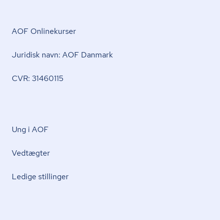
AOF Onlinekurser
Juridisk navn: AOF Danmark
CVR: 31460115
Ung i AOF
Vedtægter
Ledige stillinger