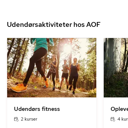
Udendørsaktiviteter hos AOF
Udendørs fitness
Opleve
2 kurser
4 kur