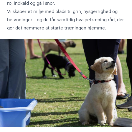
ro, indkald og gå i snor.
Vi skaber et miljø med plads til grin, nysgerrighed og
belønninger - og du får samtidig hvalpetræning råd, der
gør det nemmere at starte træningen hjemme.