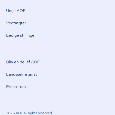
Ung i AOF
Vedtægter
Ledige stillinger
Bliv en del af AOF
Lands­se­kre­ta­ri­at
Presserum
2026 AOF all rights reserved