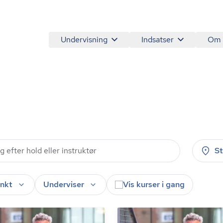
Undervisning
Indsatser
Om
S
nkt
Underviser
Vis kurser i gang