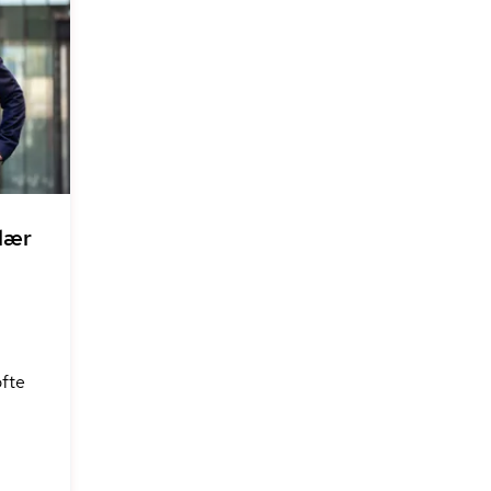
 lær
fte