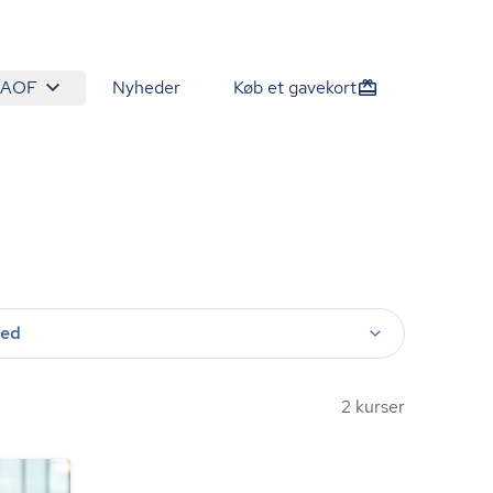
 AOF
Nyheder
Køb et gavekort
ted
2 kurser