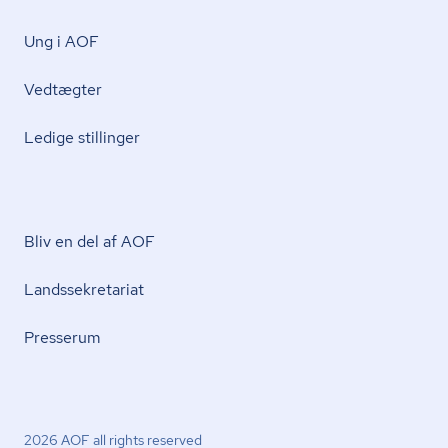
Ung i AOF
Vedtægter
Ledige stillinger
Bliv en del af AOF
Lands­se­kre­ta­ri­at
Presserum
2026 AOF all rights reserved