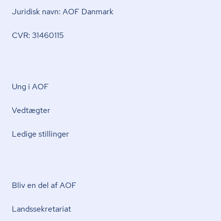
Juridisk navn: AOF Danmark
CVR: 31460115
Ung i AOF
Vedtægter
Ledige stillinger
Bliv en del af AOF
Lands­se­kre­ta­ri­at