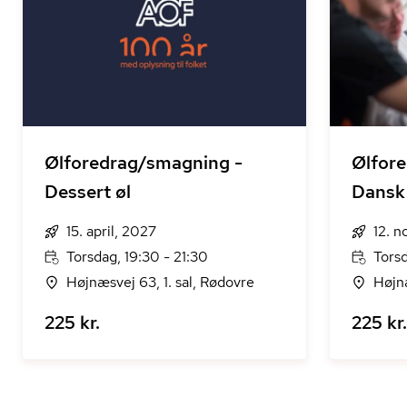
Ølforedrag/smagning -
Ølfor
Dessert øl
Dansk 
15. april, 2027
12. 
Torsdag, 19:30 - 21:30
Torsd
Højnæsvej 63, 1. sal, Rødovre
Højnæ
225 kr.
225 kr.