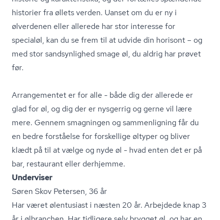
historier fra øllets verden. Uanset om du er ny i
ølverdenen eller allerede har stor interesse for
specialøl, kan du se frem til at udvide din horisont – og
med stor sandsynlighed smage øl, du aldrig har prøvet
før.
Arrangementet er for alle - både dig der allerede er
glad for øl, og dig der er nysgerrig og gerne vil lære
mere. Gennem smagningen og sammenligning får du
en bedre forståelse for forskellige øltyper og bliver
klædt på til at vælge og nyde øl - hvad enten det er på
bar, restaurant eller derhjemme.
Underviser
Søren Skov Petersen, 36 år
Har været ølentusiast i næsten 20 år. Arbejdede knap 3
år i ølbranchen. Har tidligere selv brygget øl, og har en