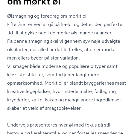
om mørkt øl
Ølsmagning og foredrag om mørkt øl
Efteråret er ved at gå på hæld, og det er den perfekte
tid til at dykke ned i de mørke øls mange nuancer.
På denne smagning skal vi gennem syv nøje udvalgte
ølstilarter, der alle har det til fælles, at de er mørke –
men ellers byder på stor variation.
Vi smager både moderne og populære øltyper samt
klassiske stilarter, som fortjener langt mere
opmærksomhed. Mørkt øl er blandt bryggeriernes mest
kreative legepladser, hvor ristede malte, fadlagring,
krydderier, kaffe, kakao og mange andre ingredienser
skaber et væld af smags­op­le­vel­ser.
Undervejs præsenteres hver øl med fokus på stil,
historie og karakteristika, og der fortælles spændende