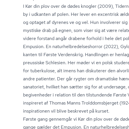
I Kør din plov over de dødes knogler (2009), Tiderne
by i udkanten af polen. Her lever en excentrisk æld
og optaget af dyrenes ve og vel. Hun involverer sig
mystiske drab på egnen, som viser sig at være relatere
videre forstand angår drabene forhold i hele det po
Empusion. En na­tur­hel­bre­del­ses­hor­ror (2022), Gy
kanten til Første Verdenskrig. Handlingen er henlagt
preussiske Schlesien. Her møder vi en polsk stude
for tuberkulose, alt imens han diskuterer den alvorl
andre patienter. Der går rygter om dramatiske hæn
sanatoriet, hvilket han sætter sig for at undersøge,
begivenheder i relation til den tilstundende Først
inspireret af Thomas Manns Trold­doms­b­jer­get (192
inspirationen vil blive beskrevet på kurset.
Første gang gennemgår vi Kør din plov over de død
gange gælder det Empusion. En na­tur­hel­bre­del­ses­h