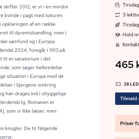
Tirsdag
 skifter 2012, er vi i en mindre
3 lekti
re kvinde i pagt med naturen
 i opklaringen af en række
Tirsdag
t til dy­re­mis­hand­ling, men i
Hold nr
lske samfund og i Europa.
Kontak
ldendal 2024, foregår i 1913 på
 til et sanatorium i det
465 k
rende, som søger helbredelse
ige situation i Europa med de
28 LE
delser i bjergene omkring
 og han drages ind i uhyggelige
Tilmeld
e Verdenskrig. Romanen er
4), som vi ikke læser, men
Priser f
es knogler. De to følgende
or­ror.