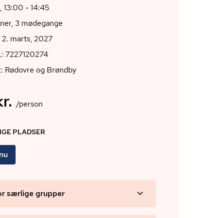
, 13:00 - 14:45
oner, 3 mødegange
 2. marts, 2027
.: 7227120274
t: Rødovre og Brøndby
r.
/person
DIGE PLADSER
 nu
or særlige grupper