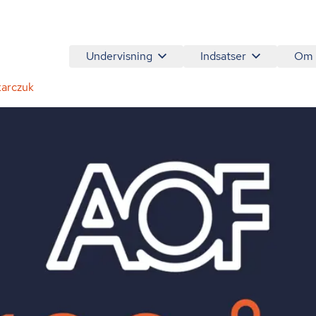
Undervisning
Indsatser
Om
karczuk