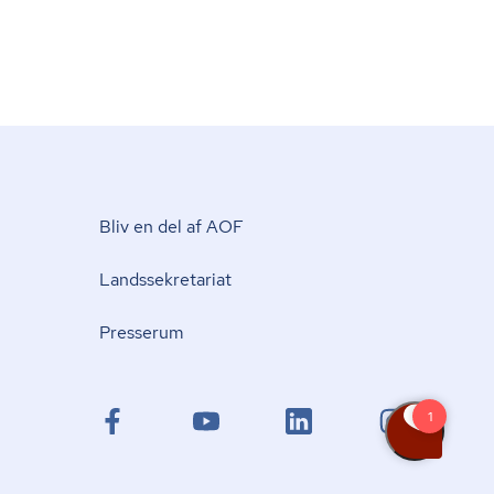
Bliv en del af AOF
Lands­se­kre­ta­ri­at
Presserum
facebook.com
youtube.com
linkedin.com
instagram.com