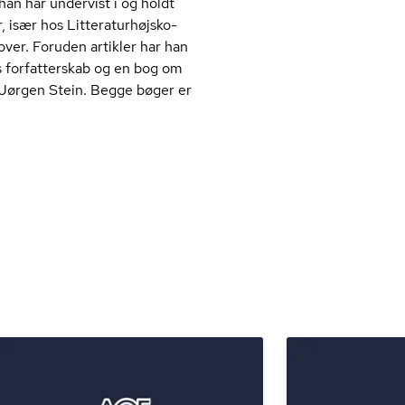
han har undervist i og holdt
sær hos Lit­te­ra­tur­højsko­
t over. Foruden artikler har han
s forfatterskab og en bog om
n Jørgen Stein. Begge bøger er