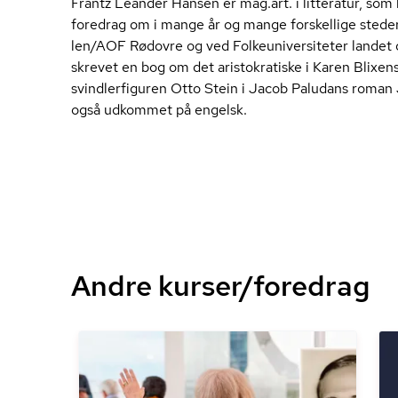
Frantz Leander Hansen er mag.art. i litteratur, som 
foredrag om i mange år og mange forskellige steder, i
len/AOF Rødovre og ved Fol­ke­u­ni­ver­si­te­ter lande
skrevet en bog om det aristokratiske i Karen Blixen
svind­ler­fi­gu­ren Otto Stein i Jacob Paludans roma
også udkommet på engelsk.
Andre kurser/foredrag