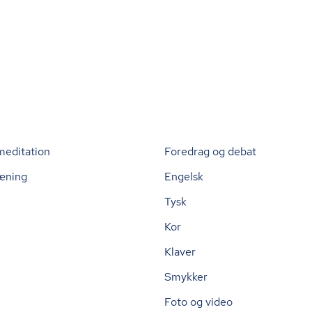
meditation
Foredrag og debat
æning
Engelsk
Tysk
Kor
Klaver
Smykker
Foto og video