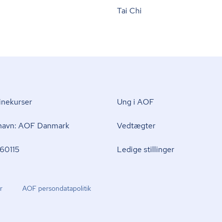
Tai Chi
nekurser
Ung i AOF
 navn: AOF Danmark
Vedtægter
60115
Ledige stillinger
r
AOF per­son­da­ta­po­li­tik