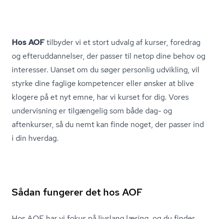
Hos AOF
tilbyder vi et stort udvalg af kurser, foredrag
og ef­ter­ud­dan­nel­ser, der passer til netop dine behov og
interesser. Uanset om du søger personlig udvikling, vil
styrke dine faglige kompetencer eller ønsker at blive
klogere på et nyt emne, har vi kurset for dig. Vores
undervisning er tilgængelig som både dag- og
aftenkurser, så du nemt kan finde noget, der passer ind
i din hverdag.
Sådan fungerer det hos AOF
Hos AOF har vi fokus på livslang læring, og du finder