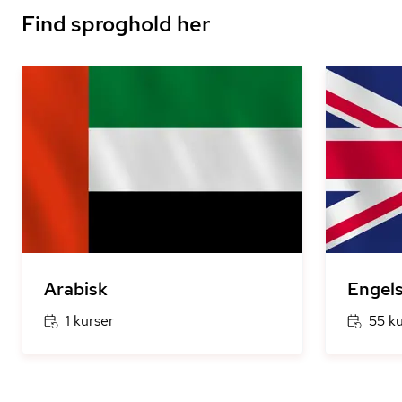
Find sproghold her
Arabisk
Engel
1 kurser
55 k