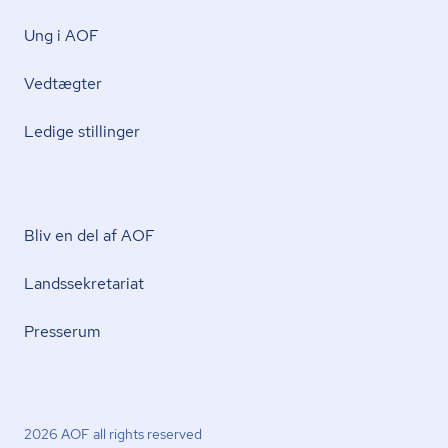
Ung i AOF
Vedtægter
Ledige stillinger
Bliv en del af AOF
Lands­se­kre­ta­ri­at
Presserum
2026 AOF all rights reserved