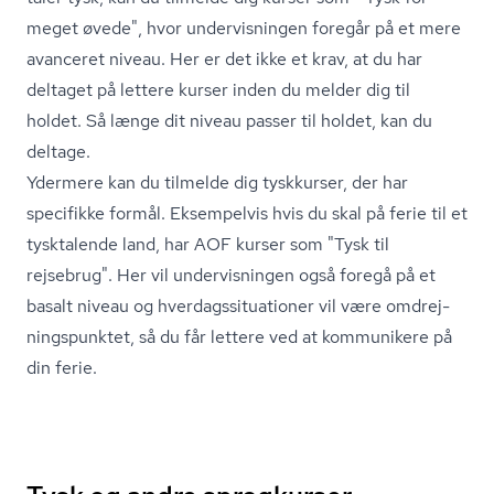
meget øvede", hvor undervisningen foregår på et mere
avanceret niveau. Her er det ikke et krav, at du har
deltaget på lettere kurser inden du melder dig til
holdet. Så længe dit niveau passer til holdet, kan du
deltage.
Ydermere kan du tilmelde dig tyskkurser, der har
specifikke formål. Eksempelvis hvis du skal på ferie til et
tysktalende land, har AOF kurser som "Tysk til
rejsebrug". Her vil undervisningen også foregå på et
basalt niveau og hver­dags­si­tu­a­tio­ner vil være om­drej­
nings­punk­tet, så du får lettere ved at kommunikere på
din ferie.