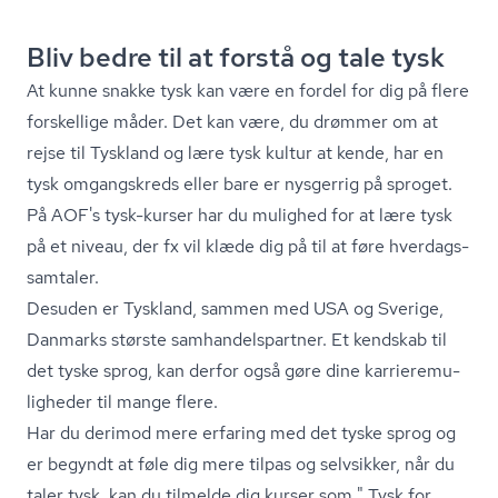
Bliv bedre til at forstå og tale tysk
At kunne snakke tysk kan være en fordel for dig på flere
forskellige måder. Det kan være, du drømmer om at
rejse til Tyskland og lære tysk kultur at kende, har en
tysk omgangskreds eller bare er nysgerrig på sproget.
På AOF's tysk-kurser har du mulighed for at lære tysk
på et niveau, der fx vil klæde dig på til at føre hver­dags­
sam­ta­ler.
Desuden er Tyskland, sammen med USA og Sverige,
Danmarks største sam­han­dels­part­ner. Et kendskab til
det tyske sprog, kan derfor også gøre dine kar­ri­e­re­mu­
lig­he­der til mange flere.
Har du derimod mere erfaring med det tyske sprog og
er begyndt at føle dig mere tilpas og selvsikker, når du
taler tysk, kan du tilmelde dig kurser som " Tysk for