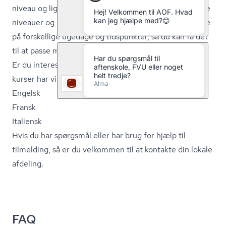
niveau og ligger tæt på dig. Vi har nemlig kurser på alle
niveauer og i hele Danmark. Derudover ligger kurserne
på forskellige ugedage og tidspunkter, så du kan få det
til at passe med hverdagens øvrige gøremål.
Er du interesseret i andre sprog end tysk? Udover tysk
kurser har vi kurser i mere end 18 forskellige sprog. Fx:
Engelsk
Fransk
Italiensk
Hvis du har spørgsmål eller har brug for hjælp til
tilmelding, så er du velkommen til at
kontakte din lokale
afdeling.
FAQ