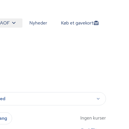
 AOF
Nyheder
Køb et gavekort
ted
Ingen kurser
gang