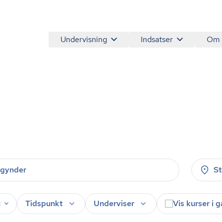
Undervisning
Indsatser
Om
S
u
Tidspunkt
Underviser
Vis kurser i 