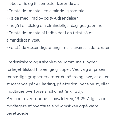
I løbet af 5. og 6. semester lærer du at:
• Forstå det meste i en almindelig samtale
• Følge med i radio- og tv-udsendelser
• Indgå i en dialog om almindelige, dagligdags emner
• Forstå det meste af indholdet i en tekst på et
almindeligt niveau
• Forstå de væsentligste ting i mere avancerede tekster
Frederiksberg og Københavns Kommune tilbyder
forhøjet tilskud til særlige grupper. Ved valg af prisen
for særlige grupper erklærer du på tro og love, at du er
studerende på SU, lærling, på efterløn, pensionist, eller
modtager over­før­sels­ind­komst (inkl. SU).
Personer over fol­ke­pen­sions­al­de­ren, 18-25-årige samt
modtagere af over­før­sels­ind­komst kan også være
berettigede.