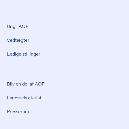
Ung i AOF
Vedtægter
Ledige stillinger
Bliv en del af AOF
Lands­se­kre­ta­ri­at
Presserum