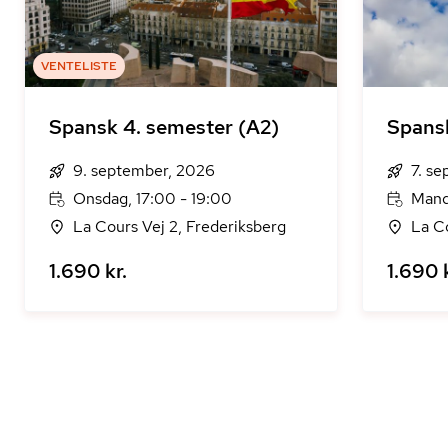
VENTELISTE
Spansk 4. semester (A2)
Spans
9. september, 2026
7. s
Onsdag, 17:00 - 19:00
Mand
La Cours Vej 2, Frederiksberg
La Co
1.690 kr.
1.690 k