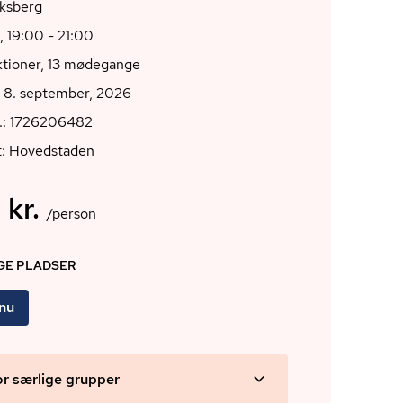
iksberg
, 19:00 - 21:00
ktioner, 13 mødegange
g 8. september, 2026
r.: 1726206482
t: Hovedstaden
 kr.
/person
IGE PLADSER
 nu
or særlige grupper