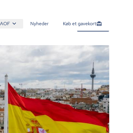
 AOF
Nyheder
Køb et gavekort
1.690 kr.
Tilmeld nu
/person