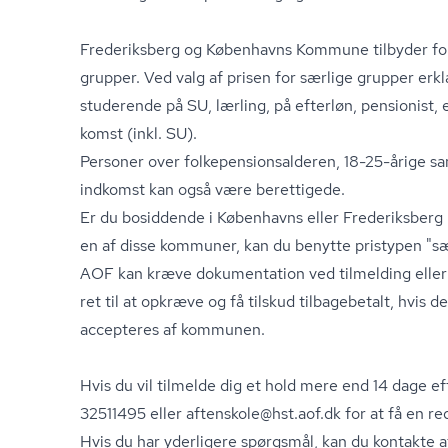
Frederiksberg og Københavns Kommune tilbyder forhø
grupper. Ved valg af prisen for særlige grupper erkl
studerende på SU, lærling, på efterløn, pensionist, e
komst (inkl. SU).
Personer over fol­ke­pen­sions­al­de­ren, 18-25-årige 
ind­komst kan også være berettigede.
Er du bosiddende i Københavns eller Frederiksberg
en af disse kommuner, kan du benytte pristypen "sæ
AOF kan kræve dokumentation ved tilmelding eller
ret til at opkræve og få tilskud tilbagebetalt, hvis d
accepteres af kommunen.
Hvis du vil tilmelde dig et hold mere end 14 dage ef
32511495 eller aftenskole@hst.aof.dk for at få en re
Hvis du har yderligere spørgsmål, kan du kontakte a