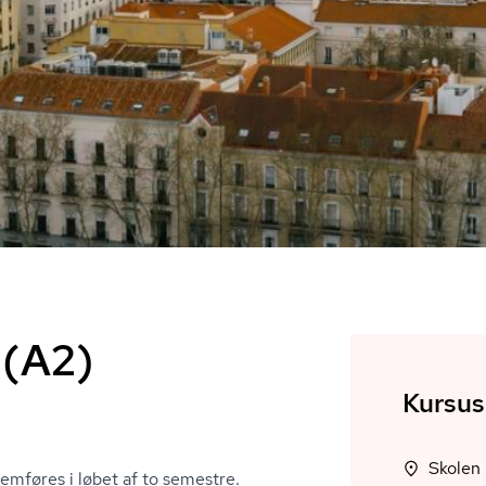
 (A2)
Kursus
Skolen 
emføres i løbet af to semestre.