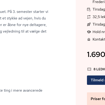
Freder
Tirsdag
t. På 3. semester starter vi
32,5 le
t et stykke ad vejen, hvis du
Tirsda
r er åbne for nye deltagere,
og vejledning til at vælge det
Hold n
Kontak
1.690
8 LED
Tilmeld
e ting i mere avancerede
Priser f