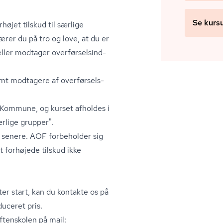
Se kurs
jet tilskud til særlige
ærer du på tro og love, at du er
ller modtager over­før­sels­ind­
samt modtagere af over­før­sels­
 Kommune, og kurset afholdes i
rlige grupper".
 senere. AOF forbeholder sig
et forhøjede tilskud ikke
ter start, kan du kontakte os på
duceret pris.
ftenskolen på mail: