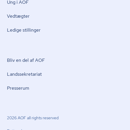
Ung i AOF
Vedtægter
Ledige stillinger
Bliv en del af AOF
Lands­se­kre­ta­ri­at
Presserum
2026 AOF all rights reserved