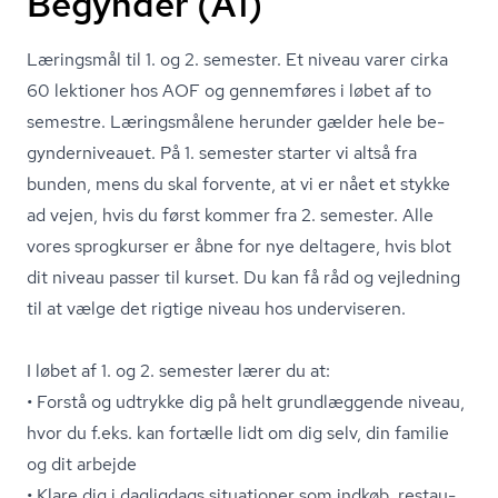
Begynder (A1)
Læringsmål til 1. og 2. semester. Et niveau varer cirka
60 lektioner hos AOF og gennemføres i løbet af to
semestre. Læringsmålene herunder gælder hele be­
gyn­der­ni­veau­et. På 1. semester starter vi altså fra
bunden, mens du skal forvente, at vi er nået et stykke
ad vejen, hvis du først kommer fra 2. semester. Alle
vores sprogkurser er åbne for nye deltagere, hvis blot
dit niveau passer til kurset. Du kan få råd og vejledning
til at vælge det rigtige niveau hos underviseren.
I løbet af 1. og 2. semester lærer du at:
• Forstå og udtrykke dig på helt grundlæggende niveau,
hvor du f.eks. kan fortælle lidt om dig selv, din familie
og dit arbejde
• Klare dig i dagligdags situationer som indkøb, re­stau­