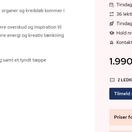
Tirsdag
e organer og kredsløb kommer i
36 lekt
Tirsdag
re overskud og inspiration til
Hold n
 mere energi og kreativ tænkning
Kontakt
1.990
ag samt et tyndt tæppe
2 LED
Tilmeld
Priser f