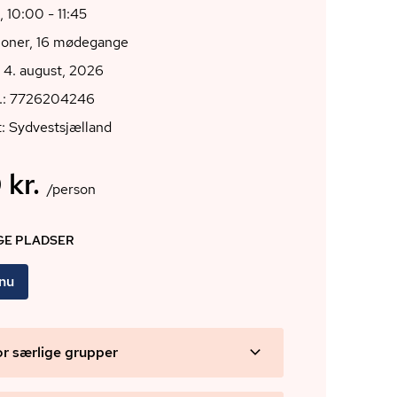
, 10:00 - 11:45
ioner, 16 mødegange
 4. august, 2026
r.: 7726204246
: Sydvestsjælland
 kr.
/person
IGE PLADSER
 nu
or særlige grupper