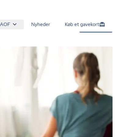
 AOF
Nyheder
Køb et gavekort
1.990 kr.
Tilmeld nu
/person