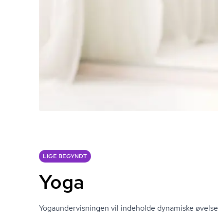
LIGE BEGYNDT
Yoga
Yo­gaun­der­vis­nin­gen vil indeholde dynamiske øvelse