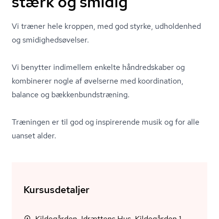
stærk og smidig
Vi træner hele kroppen, med god styrke, udholdenhed
og smi­dig­hed­s­ø­vel­ser.
Vi benytter indimellem enkelte håndredskaber og
kombinerer nogle af øvelserne med koordination,
balance og bæk­ken­bund­stræ­ning.
Træningen er til god og inspirerende musik og for alle
uanset alder.
Kursusdetaljer
Kildegården, Idrættens Hus, Kildegården 1,