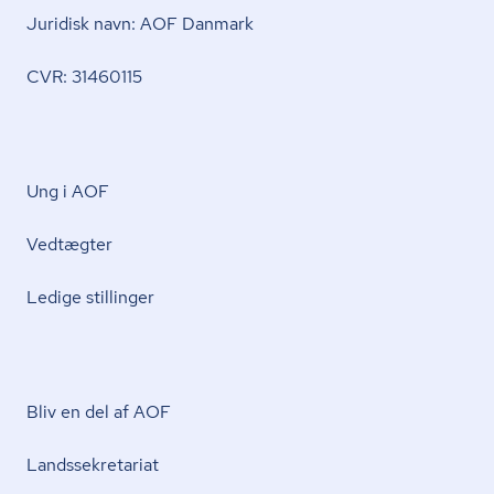
Juridisk navn: AOF Danmark
CVR: 31460115
Ung i AOF
Vedtægter
Ledige stillinger
Bliv en del af AOF
Lands­se­kre­ta­ri­at