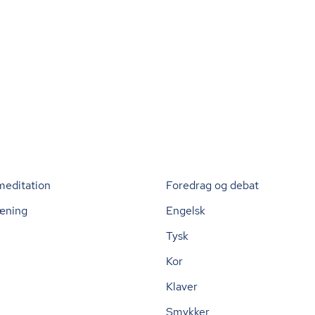
meditation
Foredrag og debat
æning
Engelsk
Tysk
Kor
Klaver
Smykker