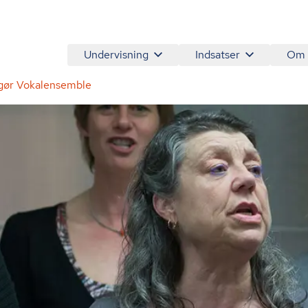
Undervisning
Indsatser
Om
gør Vokalensemble