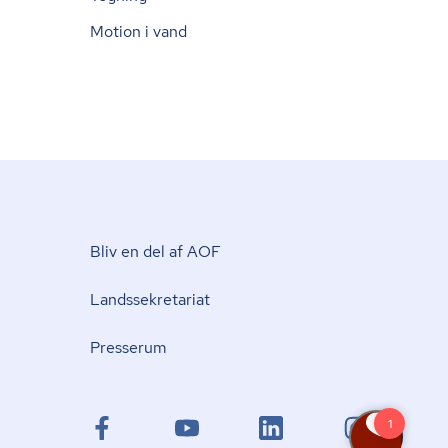
Motion i vand
Bliv en del af AOF
Lands­se­kre­ta­ri­at
Presserum