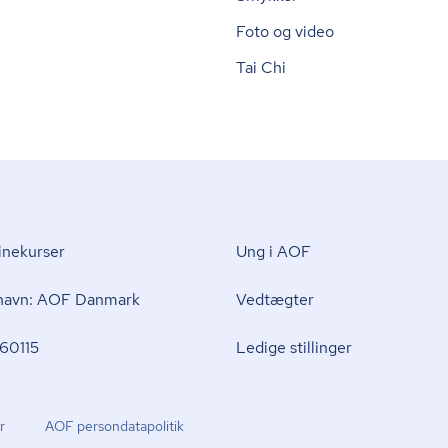
Foto og video
Tai Chi
nekurser
Ung i AOF
 navn: AOF Danmark
Vedtægter
60115
Ledige stillinger
r
AOF per­son­da­ta­po­li­tik