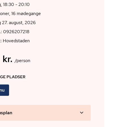
, 18:30 - 20:10
ioner, 16 mødegange
 27. august, 2026
r.: 0926207218
t: Hovedstaden
 kr.
/person
IGE PLADSER
 nu
usplan