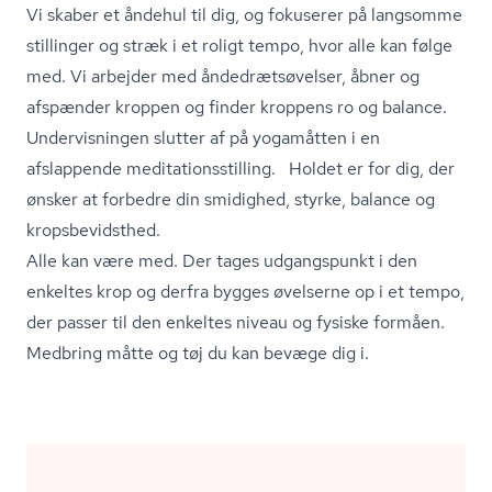
Vi skaber et åndehul til dig, og fokuserer på langsomme
stillinger og stræk i et roligt tempo, hvor alle kan følge
med. Vi arbejder med ån­de­drætsø­vel­ser, åbner og
afspænder kroppen og finder kroppens ro og balance.
Undervisningen slutter af på yogamåtten i en
afslappende me­di­ta­tions­stil­ling. Holdet er for dig, der
ønsker at forbedre din smidighed, styrke, balance og
kro­ps­be­vidst­hed.
Alle kan være med. Der tages udgangspunkt i den
enkeltes krop og derfra bygges øvelserne op i et tempo,
der passer til den enkeltes niveau og fysiske formåen.
Medbring måtte og tøj du kan bevæge dig i.