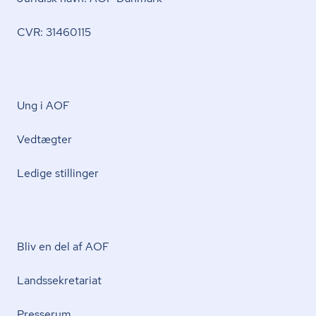
CVR: 31460115
Ung i AOF
Vedtægter
Ledige stillinger
Bliv en del af AOF
Lands­se­kre­ta­ri­at
Presserum