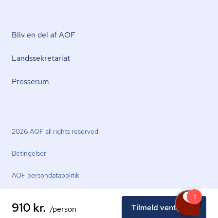
Bliv en del af AOF
Lands­se­kre­ta­ri­at
Presserum
2026 AOF all rights reserved
Betingelser
AOF per­son­da­ta­po­li­tik
910 kr.
Tilmeld venteliste
/person
facebook.com
youtube.com
linkedin.com
instagram.com