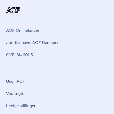
AOF Onlinekurser
Juridisk navn: AOF Danmark
CVR: 31460115
Ung i AOF
Vedtægter
Ledige stillinger