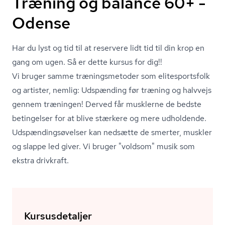
Træning og balance 60+ -
Odense
Har du lyst og tid til at reservere lidt tid til din krop en
gang om ugen. Så er dette kursus for dig!!
Vi bruger samme træ­nings­me­to­der som eli­tesport­s­folk
og artister, nemlig: Udspænding før træning og halvvejs
gennem træningen! Derved får musklerne de bedste
betingelser for at blive stærkere og mere udholdende.
Ud­spæn­dings­ø­vel­ser kan nedsætte de smerter, muskler
og slappe led giver. Vi bruger "voldsom" musik som
ekstra drivkraft.
Kursusdetaljer