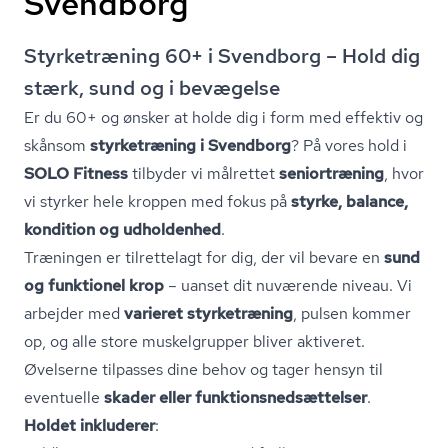
Svendborg
Styrketræning 60+ i Svendborg – Hold dig
stærk, sund og i bevægelse
Er du 60+ og ønsker at holde dig i form med effektiv og
skånsom
styrketræning i Svendborg
? På vores hold i
SOLO Fitness
tilbyder vi målrettet
seniortræning
, hvor
vi styrker hele kroppen med fokus på
styrke, balance,
kondition og udholdenhed
.
Træningen er tilrettelagt for dig, der vil bevare en
sund
og funktionel krop
– uanset dit nuværende niveau. Vi
arbejder med
varieret styrketræning
, pulsen kommer
op, og alle store muskelgrupper bliver aktiveret.
Øvelserne tilpasses dine behov og tager hensyn til
eventuelle
skader eller funk­tions­ned­sæt­tel­ser
.
Holdet inkluderer
: