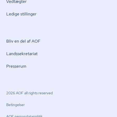
Vedtægter
Ledige stillinger
Bliv en del af AOF
Lands­se­kre­ta­ri­at
Presserum
2026 AOF all rights reserved
Betingelser
AOF per­son­da­ta­po­li­tik