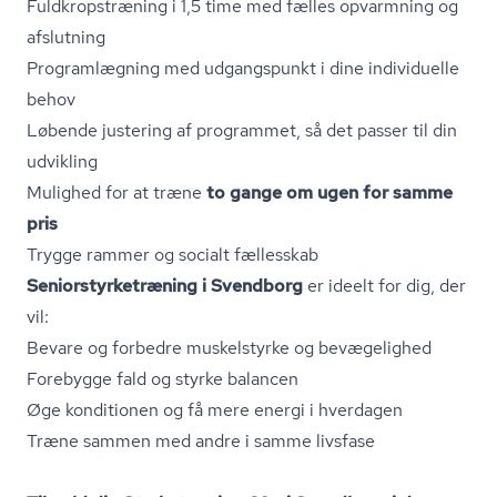
Fuld­kro­p­stræ­ning i 1,5 time med fælles opvarmning og
afslutning
Programlægning med udgangspunkt i dine individuelle
behov
Løbende justering af programmet, så det passer til din
udvikling
Mulighed for at træne
to gange om ugen for samme
pris
Trygge rammer og socialt fællesskab
Se­ni­o­r­styr­ke­træ­ning i Svendborg
er ideelt for dig, der
vil:
Bevare og forbedre muskelstyrke og bevægelighed
Forebygge fald og styrke balancen
Øge konditionen og få mere energi i hverdagen
Træne sammen med andre i samme livsfase