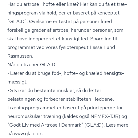
Har du artrose i hofte eller knæ? Her kan du få et træ­
nings­pro­gram via hold, der er baseret på konceptet
"GLA:D". Øvelserne er testet på personer lmed
forskellige grader af artrose, herunder personer, som
skal have indopereret et kunstigt led. Spørg ind til
programmet ved vores fysioterapeut Lasse Lund
Rasmussen.
Når du træner GLA:D
• Lærer du at bruge fod-, hofte- og knæled hen­sigts­
mæs­sigt.
• Styrker du bestemte muskler, så du letter
belastningen og forbedrer stabiliteten i leddene.
Træ­nings­pro­gram­met er baseret på principperne for
neuromuskulær træning (kaldes også NEMEX-TJR) og
"Godt Liv med Artrose i Danmark" (GLA:D). Læs mere
på www.glaid.dk.