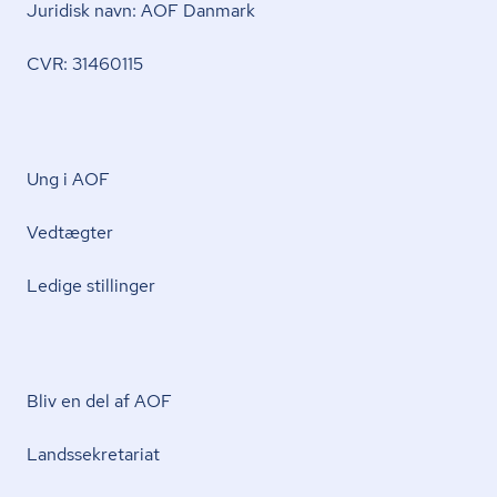
Juridisk navn: AOF Danmark
CVR: 31460115
Ung i AOF
Vedtægter
Ledige stillinger
Bliv en del af AOF
Lands­se­kre­ta­ri­at