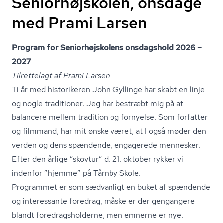
Seniorhøjskolen, onsdage
med Prami Larsen
Program for Se­ni­o­r­højsko­lens onsdagshold 2026 –
2027
Tilrettelagt af Prami Larsen
Ti år med historikeren John Gyllinge har skabt en linje
og nogle traditioner. Jeg har bestræbt mig på at
balancere mellem tradition og fornyelse. Som forfatter
og filmmand, har mit ønske været, at I også møder den
verden og dens spændende, engagerede mennesker.
Efter den årlige ”skovtur” d. 21. oktober rykker vi
indenfor ”hjemme” på Tårnby Skole.
Programmet er som sædvanligt en buket af spændende
og interessante foredrag, måske er der gengangere
blandt fored­rags­hol­der­ne, men emnerne er nye.