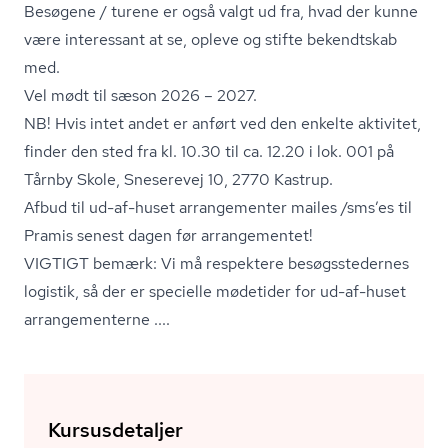
Besøgene / turene er også valgt ud fra, hvad der kunne
være interessant at se, opleve og stifte bekendtskab
med.
Vel mødt til sæson 2026 – 2027.
NB! Hvis intet andet er anført ved den enkelte aktivitet,
finder den sted fra kl. 10.30 til ca. 12.20 i lok. 001 på
Tårnby Skole, Sneserevej 10, 2770 Kastrup.
Afbud til ud-af-huset arrangementer mailes /sms’es til
Pramis senest dagen før arrangementet!
VIGTIGT bemærk: Vi må respektere be­søgs­ste­der­nes
logistik, så der er specielle mødetider for ud-af-huset
ar­ran­ge­men­ter­ne ....
Kursusdetaljer