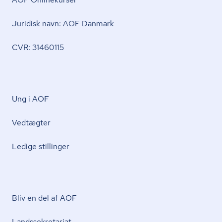
Juridisk navn: AOF Danmark
CVR: 31460115
Ung i AOF
Vedtægter
Ledige stillinger
Bliv en del af AOF
Lands­se­kre­ta­ri­at