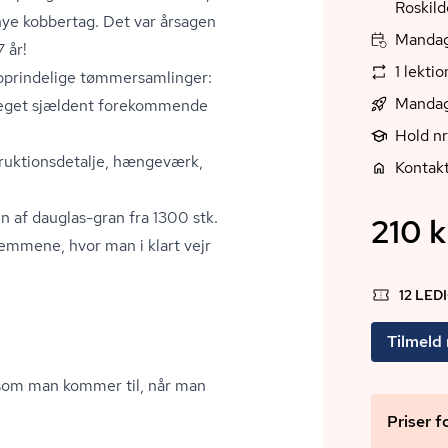
Roskild
 nye kobbertag. Det var årsagen
Mandag,
7 år!
1 lekti
oprindelige tøm­mer­sam­lin­ger:
Mandag
r meget sjældent forekommende
Hold n
k­tions­de­tal­je, hængeværk,
Kontakt
n af dauglas-gran fra 1300 stk.
210 k
em­me­ne, hvor man i klart vejr
12 LED
Tilmeld
 som man kommer til, når man
Priser f