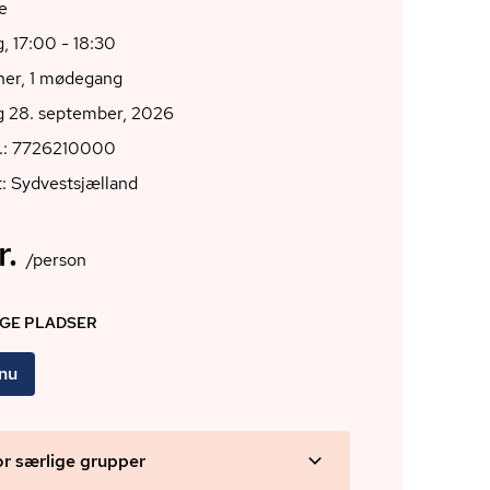
e
 17:00 - 18:30
oner, 1 mødegang
 28. september, 2026
r.: 7726210000
: Sydvestsjælland
r.
/person
IGE PLADSER
 nu
or særlige grupper