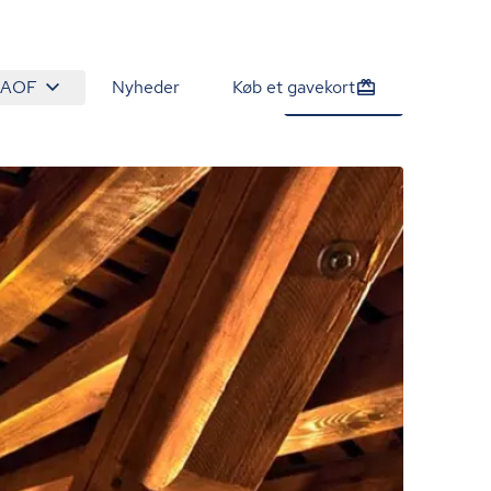
 AOF
Nyheder
Køb et gavekort
210 kr.
Tilmeld nu
/person