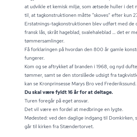
at udvikle et kemisk miljø, som ætsede huller i det
til, at tag­kon­struk­tio­nen måtte “skoves” efter kun 2
Erstatnings-tag­kon­struk­tio­nen blev udført med de 
fransk lås, skråt hageblad, svalehaleblad … det e
tøm­mer­sam­lin­ger.
Få forklaringen på hvordan den 800 år gamle kon­stru
fungerer.
Kom og se aftrykket af branden i 1968, og nyd dufte
tømmer, samt se den storslåede udsigt fra tag­k­vist­l
kan se Kronprinsesse Marys Bro ved Frederikssund.
Du skal være fyldt 16 år for at deltage.
Turen foregår på eget ansvar.
Det vil være en fordel at medbringe en lygte.
Mødested: ved den daglige indgang til Domkirken,
går til kirken fra Stændertorvet.