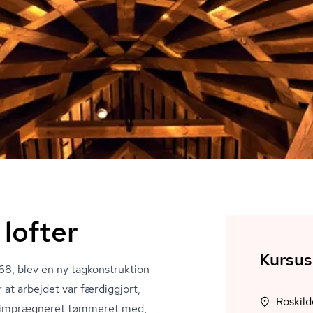
lofter
Kursus
, blev en ny tag­kon­struk­tion
 at arbejdet var færdiggjort,
Roskil
 imprægneret tømmeret med,