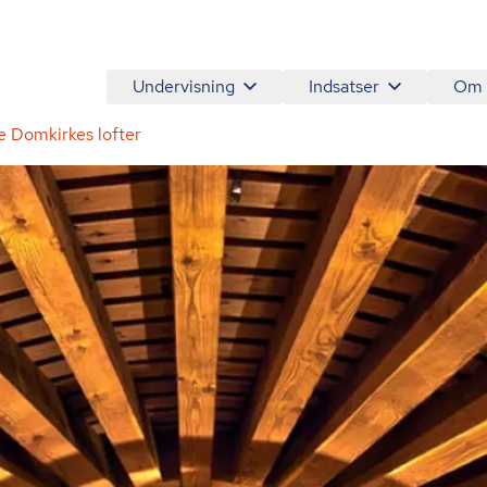
Undervisning
Indsatser
Om
e Domkirkes lofter