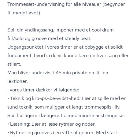
Trommesæt-undervisning for alle niveauer (begynder
til meget øvet).
Spil din yndlingssang, imponer med et cool drum
fill/solo og groove med et steady beat.
Udgangspunktet i vores timer er at opbygge et solidt
fundament, hvorfra du vil kunne lære en hver sang eller
stilart.
Man bliver undervist i 45 min private en-til-en
lektioner.
I vores timer dækker vi følgende:
• Teknik og kro¬ps¬­be¬vidst¬hed: Lær at spille med en
sund teknik, som muliggør et langt trommespils- liv.
Spil hurtigere i længere tid med mindre anstrengelse.
• Læsning: Lær at læse rytmer og noder.
• Rytmer og grooves i en vifte af genrer: Med start i