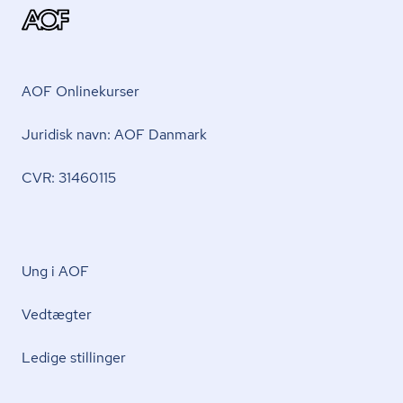
AOF Onlinekurser
Juridisk navn: AOF Danmark
CVR: 31460115
Ung i AOF
Vedtægter
Ledige stillinger