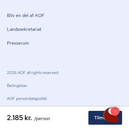
Bliv en del af AOF
Lands­se­kre­ta­ri­at
Presserum
2026 AOF all rights reserved
Betingelser
AOF per­son­da­ta­po­li­tik
2.185 kr.
Tilmeld nu
/person
facebook.com
youtube.com
linkedin.com
instagram.com