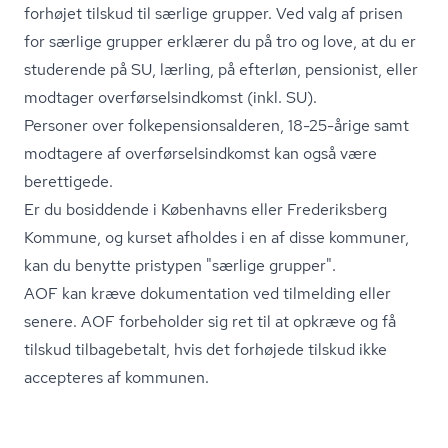
forhøjet tilskud til særlige grupper. Ved valg af prisen
for særlige grupper erklærer du på tro og love, at du er
studerende på SU, lærling, på efterløn, pensionist, eller
modtager over­før­sels­ind­komst (inkl. SU).
Personer over fol­ke­pen­sions­al­de­ren, 18-25-årige samt
modtagere af over­før­sels­ind­komst kan også være
berettigede.
Er du bosiddende i Københavns eller Frederiksberg
Kommune, og kurset afholdes i en af disse kommuner,
kan du benytte pristypen "særlige grupper".
AOF kan kræve dokumentation ved tilmelding eller
senere. AOF forbeholder sig ret til at opkræve og få
tilskud tilbagebetalt, hvis det forhøjede tilskud ikke
accepteres af kommunen.