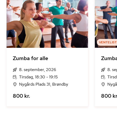
VENTELIST
Zumba for alle
Zumba 
8. september, 2026
8. s
Tirsdag, 18:30 - 19:15
Tirsd
Nygårds Plads 31, Brøndby
Nygå
800 kr.
800 kr