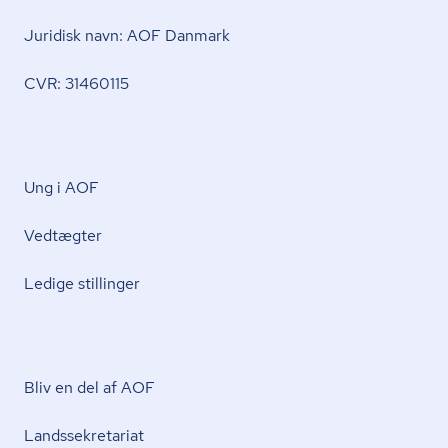
Juridisk navn: AOF Danmark
CVR: 31460115
Ung i AOF
Vedtægter
Ledige stillinger
Bliv en del af AOF
Lands­se­kre­ta­ri­at