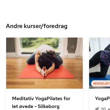
Andre kurser/foredrag
VENTELIST
Meditativ YogaPilates for
YogaPi
let øvede - Silkeborg
20. 