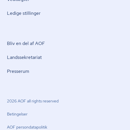
Ledige stillinger
Bliv en del af AOF
Lands­se­kre­ta­ri­at
Presserum
2026 AOF all rights reserved
Betingelser
AOF per­son­da­ta­po­li­tik