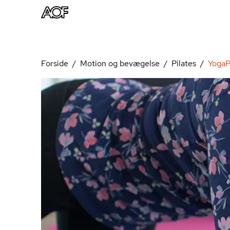
Forside
Motion og bevægelse
Pilates
YogaP