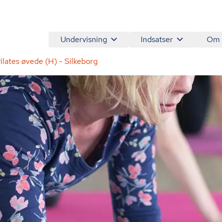
Undervisning
Indsatser
Om
ilates øvede (H) - Silkeborg