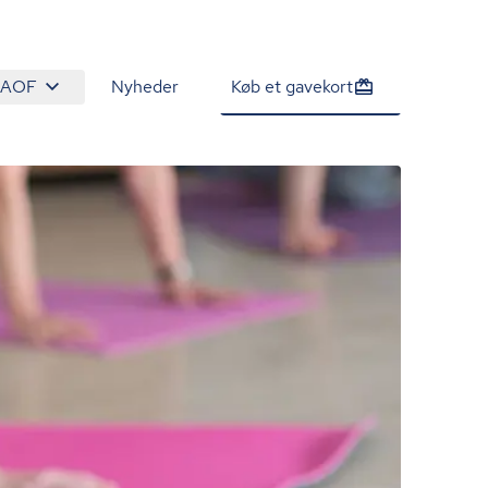
 AOF
Nyheder
Køb et gavekort
1.600 kr.
Tilmeld venteliste
/person