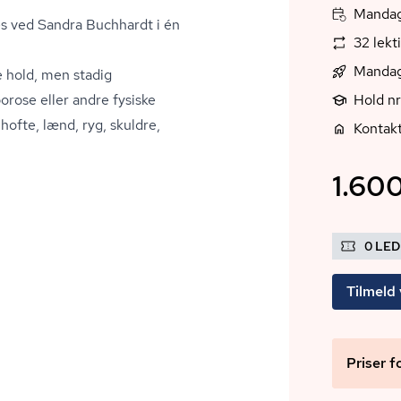
Mandag,
tes ved Sandra Buchhardt i én
32 lekt
Mandag
 hold, men stadig
orose eller andre fysiske
Hold n
ofte, lænd, ryg, skuldre,
Kontakt
1.600
0 LE
Tilmeld 
Priser f