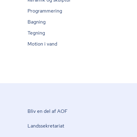
Programmering
Bagning
Tegning
Motion i vand
Bliv en del af AOF
Lands­se­kre­ta­ri­at