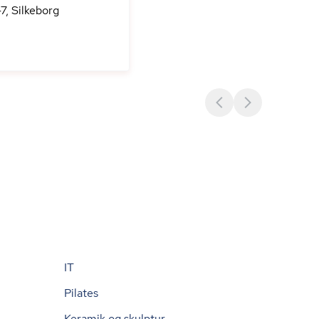
7, Silkeborg
IT
Pilates
Keramik og skulptur