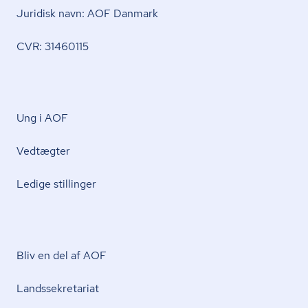
Juridisk navn: AOF Danmark
CVR: 31460115
Ung i AOF
Vedtægter
Ledige stillinger
Bliv en del af AOF
Lands­se­kre­ta­ri­at