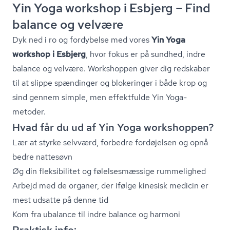
Yin Yoga workshop i Esbjerg – Find
balance og velvære
Dyk ned i ro og fordybelse med vores
Yin Yoga
workshop i Esbjerg
, hvor fokus er på sundhed, indre
balance og velvære. Workshoppen giver dig redskaber
til at slippe spændinger og blokeringer i både krop og
sind gennem simple, men effektfulde Yin Yoga-
metoder.
Hvad får du ud af Yin Yoga workshoppen?
Lær at styrke selvværd, forbedre fordøjelsen og opnå
bedre nattesøvn
Øg din fleksibilitet og fø­lel­ses­mæs­si­ge rummelighed
Arbejd med de organer, der ifølge kinesisk medicin er
mest udsatte på denne tid
Kom fra ubalance til indre balance og harmoni