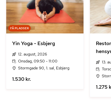
FÅ PLADSER
Yin Yoga - Esbjerg
Restor
hensy
12. august, 2026
Onsdag, 09:50 - 11:00
13. a
Stormgade 90, 1. sal, Esbjerg
Torsd
Storm
1.530 kr.
1.275 k