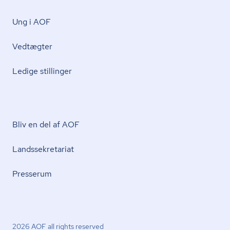
Ung i AOF
Vedtægter
Ledige stillinger
Bliv en del af AOF
Lands­se­kre­ta­ri­at
Presserum
2026 AOF all rights reserved