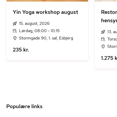
Yin Yoga workshop august
Restor
hensy
15. august, 2026
Lørdag, 08:00 - 10:15
13. a
Stormgade 90, 1. sal, Esbjerg
Torsd
Storm
235 kr.
1.275 k
Populære links