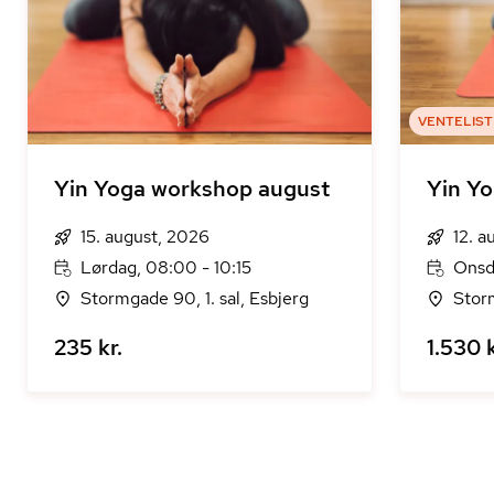
VENTELIST
Yin Yoga workshop august
Yin Yo
15. august, 2026
12. a
Lørdag, 08:00 - 10:15
Onsd
Stormgade 90, 1. sal, Esbjerg
Storm
235 kr.
1.530 k