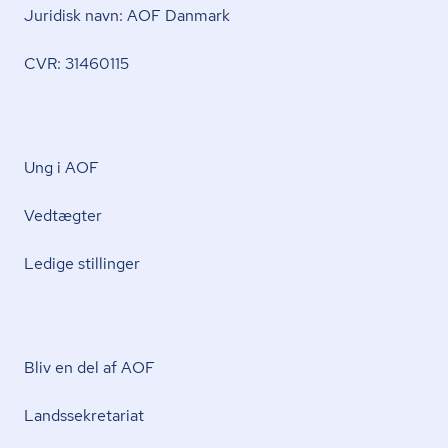
Juridisk navn: AOF Danmark
CVR: 31460115
Ung i AOF
Vedtægter
Ledige stillinger
Bliv en del af AOF
Lands­se­kre­ta­ri­at