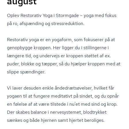
august
Oplev Restorativ Yoga i Stormgade – yoga med fokus
på ro, afspænding og stres­s­re­duk­tion.
Restorativ yoga er en yogaform, som fokuserer på at
genopbygge kroppen. Her ligger du i stillingerne i
længere tid, og undervejs er kroppen støttet af ex.
puder, blokke og tæpper, så du hjælper kroppen med at
slippe spændinger.
Vi laver desuden enkle ån­de­drætsø­vel­ser, hvilket får
yogaen til at fungere meditativt på sindet, og du opnår
en følelse af at være tilstede i nu'et med sind og krop.
Der skabes balance i nervesystemet, blodtrykket
sænkes og både hjernen samt hjertet beroliges.