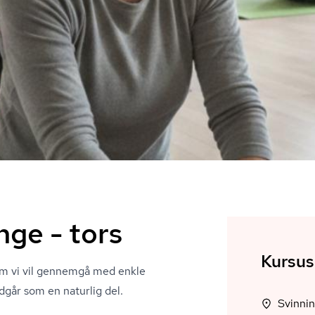
nge - tors
Kursus
om vi vil gennemgå med enkle
dgår som en naturlig del.
Svinni