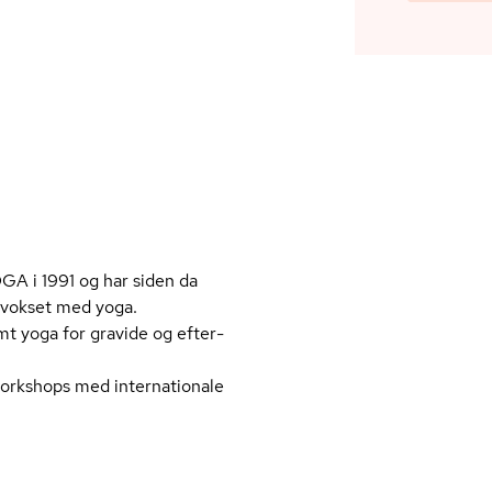
A i 1991 og har siden da
opvokset med yoga.
t yoga for gravide og ef­ter­
workshops med internationale