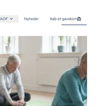
 AOF
Nyheder
Køb et gavekort
1.450 kr.
Tilmeld nu
/person