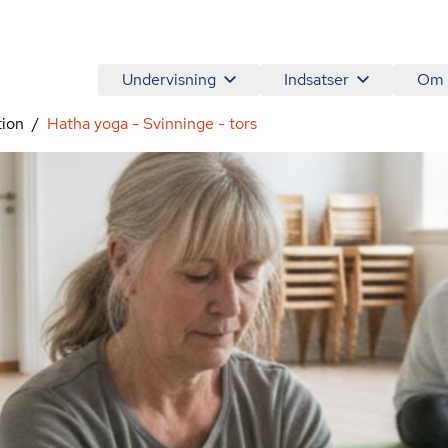
Undervisning
Indsatser
Om
tion
Hatha yoga - Svinninge - tors