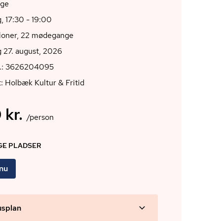
nge
, 17:30 - 19:00
tioner, 22 mødegange
 27. august, 2026
r.: 3626204095
: Holbæk Kultur & Fritid
 kr.
/person
IGE PLADSER
 nu
usplan