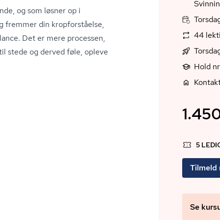
Svinni
nde, og som løsner op i
Torsdag
g fremmer din kropforståelse,
44 lek
balance. Det er mere processen,
Torsdag
til stede og derved føle, opleve
Hold n
Kontakt
1.450
5 LED
Tilmeld
Se kurs