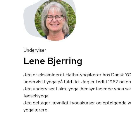
Underviser
Lene Bjerring
Jeg er eksamineret Hatha-yogalærer hos Dansk YOG
undervist i yoga på fuld tid. Jeg er født i 1967 og 
Jeg underviser i alm. yoga, hensyntagende yoga sam
fød­sel­sy­o­ga.
Jeg deltager jævnligt i yogakurser og opfølgende 
yogalærere.