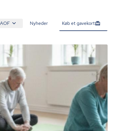
 AOF
Nyheder
Køb et gavekort
1.630 kr.
Tilmeld venteliste
/person