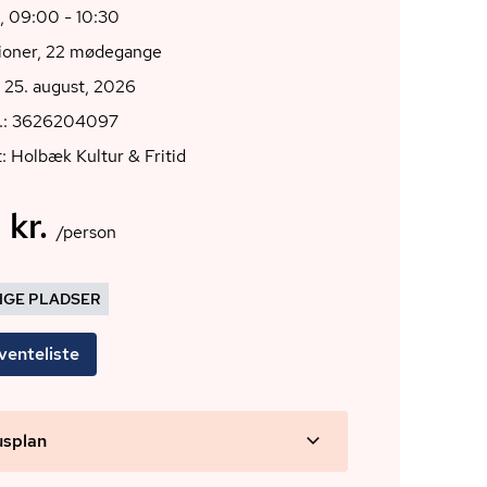
, 09:00 - 10:30
tioner, 22 mødegange
 25. august, 2026
r.: 3626204097
: Holbæk Kultur & Fritid
 kr.
/person
DIGE PLADSER
venteliste
usplan