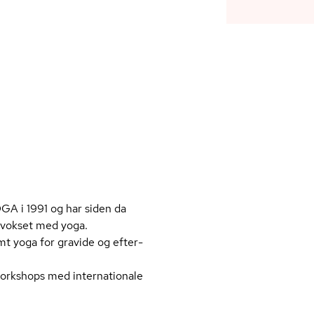
A i 1991 og har siden da
opvokset med yoga.
t yoga for gravide og ef­ter­
workshops med internationale