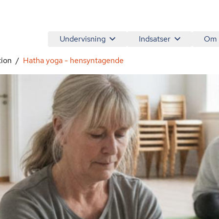
Undervisning
Indsatser
Om
tion
Hatha yoga - hensyntagende