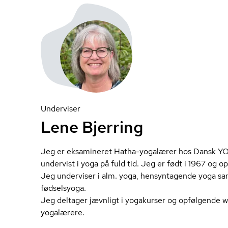
Underviser
Lene Bjerring
Jeg er eksamineret Hatha-yogalærer hos Dansk YOG
undervist i yoga på fuld tid. Jeg er født i 1967 og 
Jeg underviser i alm. yoga, hensyntagende yoga sam
fød­sel­sy­o­ga.
Jeg deltager jævnligt i yogakurser og opfølgende 
yogalærere.