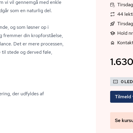
om vi vil gennemgå med enkle
Tirsdag
dgår som en naturlig del.
44 lek
Tirsdag
nde, og som løsner op i
Hold n
g fremmer din kropforståelse,
Kontakt
balance. Det er mere processen,
til stede og derved føle,
1.630
0 LE
ring, der udfyldes af
Tilmeld 
Se kurs