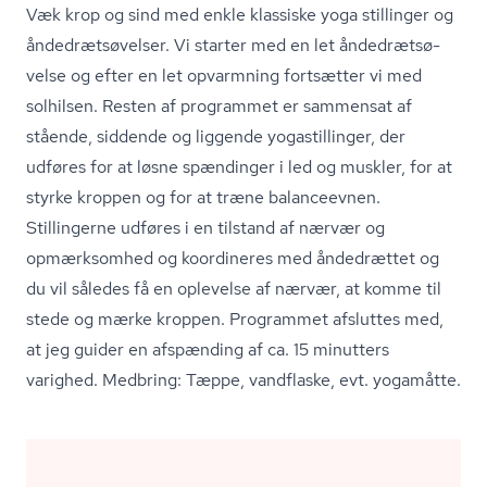
Væk krop og sind med enkle klassiske yoga stillinger og
ån­de­drætsø­vel­ser. Vi starter med en let ån­de­drætsø­
vel­se og efter en let opvarmning fortsætter vi med
solhilsen. Resten af programmet er sammensat af
stående, siddende og liggende yogastillinger, der
udføres for at løsne spændinger i led og muskler, for at
styrke kroppen og for at træne balanceevnen.
Stillingerne udføres i en tilstand af nærvær og
opmærksomhed og koordineres med åndedrættet og
du vil således få en oplevelse af nærvær, at komme til
stede og mærke kroppen. Programmet afsluttes med,
at jeg guider en afspænding af ca. 15 minutters
varighed. Medbring: Tæppe, vandflaske, evt. yogamåtte.