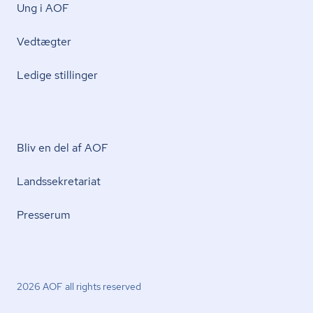
Ung i AOF
Vedtægter
Ledige stillinger
Bliv en del af AOF
Lands­se­kre­ta­ri­at
Presserum
2026 AOF all rights reserved