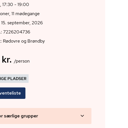
, 17:30 - 19:00
ioner, 11 mødegange
 15. september, 2026
r.: 7226204736
t: Rødovre og Brøndby
 kr.
/person
DIGE PLADSER
venteliste
or særlige grupper