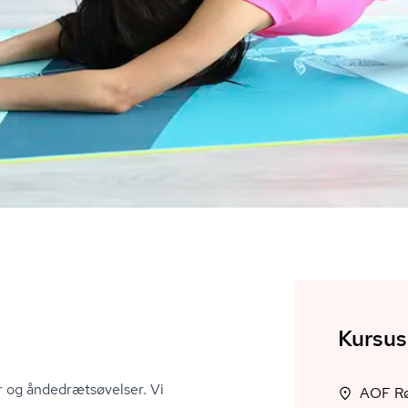
Kursus
og ån­de­drætsø­vel­ser. Vi