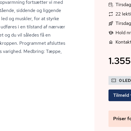
et opvarmning fortsætter vi med
Tirsdag
tående, siddende og liggende
22 lekt
 led og muskler, for at styrke
Tirsdag
udføres i en tilstand af nærvær
Hold n
og du vil således få en
Kontak
 kroppen. Programmet afsluttes
rs varighed. Medbring: Tæppe,
1.355
0 LE
Tilmeld 
Priser f