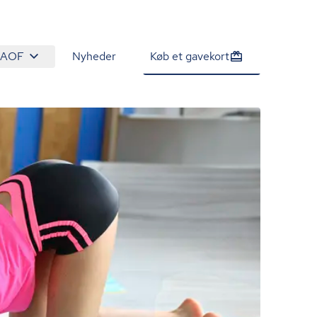
 AOF
Nyheder
Køb et gavekort
1.355 kr.
Tilmeld venteliste
/person