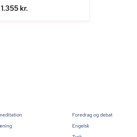
1.355 kr.
meditation
Foredrag og debat
æning
Engelsk
Tysk