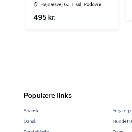
Højnæsvej 63, 1. sal, Rødovre
495 kr.
Populære links
Spansk
Yoga og 
Dansk
Hundetr
Førstehjælp
Dans