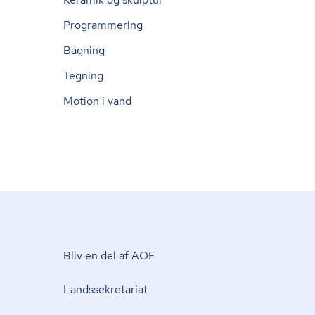
Programmering
Bagning
Tegning
Motion i vand
Bliv en del af AOF
Lands­se­kre­ta­ri­at