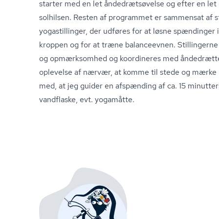
starter med en let ån­de­drætsø­vel­se og efter en l
solhilsen. Resten af programmet er sammensat af s
yogastillinger, der udføres for at løsne spændinger i
kroppen og for at træne balanceevnen. Stillingerne 
og opmærksomhed og koordineres med åndedrættet 
oplevelse af nærvær, at komme til stede og mærke
med, at jeg guider en afspænding af ca. 15 minutte
vandflaske, evt. yogamåtte.