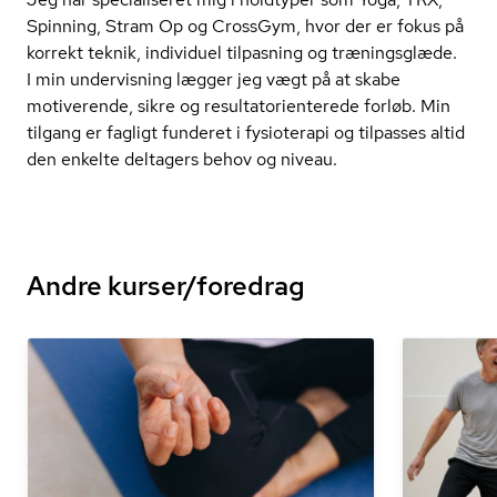
Spinning, Stram Op og CrossGym, hvor der er fokus på
korrekt teknik, individuel tilpasning og træningsglæde.
I min undervisning lægger jeg vægt på at skabe
motiverende, sikre og re­sul­ta­t­o­ri­en­te­re­de forløb. Min
tilgang er fagligt funderet i fysioterapi og tilpasses altid
den enkelte deltagers behov og niveau.
Andre kurser/foredrag