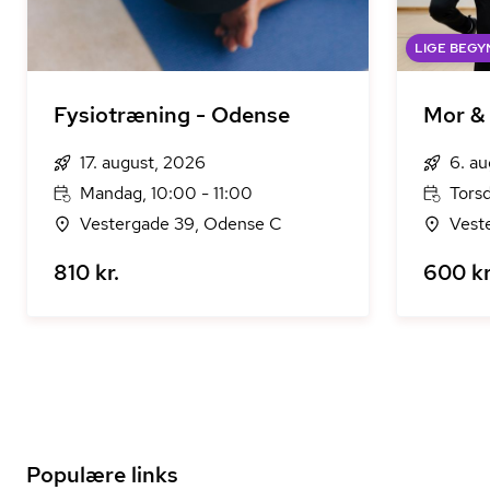
LIGE BEGY
Fysiotræning - Odense
Mor &
17. august, 2026
6. a
Mandag, 10:00 - 11:00
Torsd
Vestergade 39, Odense C
Vest
810 kr.
600 kr
Populære links