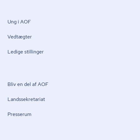
Ung i AOF
Vedtægter
Ledige stillinger
Bliv en del af AOF
Lands­se­kre­ta­ri­at
Presserum