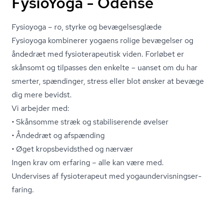
FysioYoga - Odense
Fysioyoga – ro, styrke og be­væ­gel­ses­glæ­de
Fysioyoga kombinerer yogaens rolige bevægelser og
åndedræt med fy­si­o­te­ra­pe­u­tisk viden. Forløbet er
skånsomt og tilpasses den enkelte – uanset om du har
smerter, spændinger, stress eller blot ønsker at bevæge
dig mere bevidst.
Vi arbejder med:
• Skånsomme stræk og stabiliserende øvelser
• Åndedræt og afspænding
• Øget kro­ps­be­vidst­hed og nærvær
Ingen krav om erfaring – alle kan være med.
Undervises af fysioterapeut med yo­gaun­der­vis­ning­ser­
fa­ring.