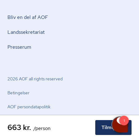
Bliv en del af AOF
Lands­se­kre­ta­ri­at
Presserum
2026 AOF all rights reserved
Betingelser
AOF per­son­da­ta­po­li­tik
663 kr.
Tilmeld nu
/person
facebook.com
youtube.com
linkedin.com
instagram.com