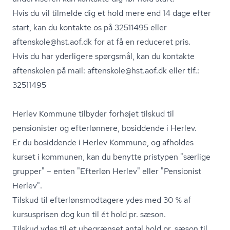
Hvis du vil tilmelde dig et hold mere end 14 dage efter
start, kan du kontakte os på 32511495 eller
aftenskole@hst.aof.dk for at få en reduceret pris.
Hvis du har yderligere spørgsmål, kan du kontakte
aftenskolen på mail: aftenskole@hst.aof.dk eller tlf.:
32511495
Herlev Kommune tilbyder forhøjet tilskud til
pensionister og efterlønnere, bosiddende i Herlev.
Er du bosiddende i Herlev Kommune, og afholdes
kurset i kommunen, kan du benytte pristypen "særlige
grupper" – enten "Efterløn Herlev" eller "Pensionist
Herlev".
Tilskud til ef­ter­løns­mod­ta­ge­re ydes med 30 % af
kursusprisen dog kun til ét hold pr. sæson.
Tilskud ydes til et ubegrænset antal hold pr. sæson til