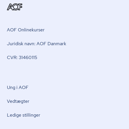
AOF Onlinekurser
Juridisk navn: AOF Danmark
CVR: 31460115
Ung i AOF
Vedtægter
Ledige stillinger